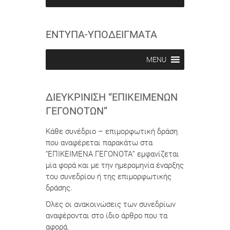
e
e
i
i
n
n
ΕΝΤΥΠΑ-ΥΠΟΔΕΙΓΜΑΤΑ
MENU
ΔΙΕΥΚΡΊΝΙΣΗ “ΕΠΙΚΕΊΜΕΝΩΝ
ΓΕΓΟΝΌΤΩΝ”
Κάθε συνέδριο – επιμορφωτική δράση
που αναφέρεται παρακάτω στα
“ΕΠΙΚΕΙΜΕΝΑ ΓΕΓΟΝΟΤΑ” εμφανίζεται
μία φορά και με την ημερομηνία έναρξης
του συνεδρίου ή της επιμορφωτικής
δράσης.
Όλες οι ανακοινώσεις των συνεδρίων
αναφέρονται στο ίδιο άρθρο που τα
αφορά.