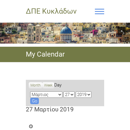
ΔΠΕ Κυκλάδων
My Calendar
Day
Month
Week
M
D
Y
o
a
e
n
y
a
27 Μαρτίου 2019
t
r
h
4ο
Μαθητικό