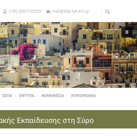
(+30) 22810-82226
mail@dipe.kyk.sch.gr
ΕΣΠΑ
ΕΝΤΥΠΑ
ΝΟΜΟΘΕΣΊΑ
ΕΠΙΚΟΙΝΩΝΙΑ
ακής Εκπαίδευσης στη Σύρο