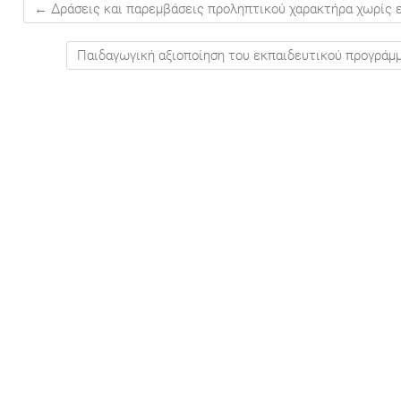
←
Δράσεις και παρεμβάσεις προληπτικού χαρακτήρα χωρίς 
Παιδαγωγική αξιοποίηση του εκπαιδευτικού προγράμμ
Ή
στου
στου
ύστου
ύστου
ύστου
υ
μβρίου