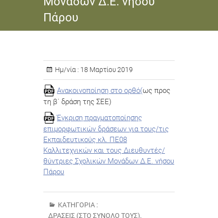
Μονάδων Δ.Ε. νήσου
Πάρου
Ημ/νία :
18 Μαρτίου 2019
Ανακοινοποίηση στο ορθό(
ως προς
τη β΄ δράση της ΣΕΕ)
Έγκριση πραγματοποίησης
επιμορφωτικών δράσεων για τους/τις
Εκπαιδευτικούς κλ. ΠΕ08
Καλλιτεχνικών και τους Διευθυντές/
θύντριες Σχολικών Μονάδων Δ.Ε. νήσου
Πάρου
ΚΑΤΗΓΟΡΊΑ :
ΔΡΆΣΕΙΣ (ΣΤΟ ΣΎΝΟΛΌ ΤΟΥΣ)
,