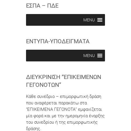
c
c
ΕΣΠΑ – ΠΔΕ
r
r
i
i
b
b
MENU
e
e
i
i
n
n
ΕΝΤΥΠΑ-ΥΠΟΔΕΙΓΜΑΤΑ
MENU
ΔΙΕΥΚΡΊΝΙΣΗ “ΕΠΙΚΕΊΜΕΝΩΝ
ΓΕΓΟΝΌΤΩΝ”
Κάθε συνέδριο – επιμορφωτική δράση
που αναφέρεται παρακάτω στα
“ΕΠΙΚΕΙΜΕΝΑ ΓΕΓΟΝΟΤΑ” εμφανίζεται
μία φορά και με την ημερομηνία έναρξης
του συνεδρίου ή της επιμορφωτικής
δράσης.