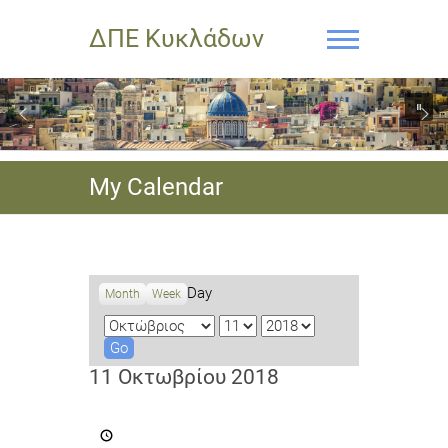
ΔΠΕ Κυκλάδων
My Calendar
Day
Month
Week
M
D
Y
o
a
e
n
y
a
11 Οκτωβρίου 2018
t
r
h
Πρόσκληση
σε