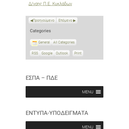
Δ/νσης Π.Ε. Κυκλάδων
Προηγούμενο
Επόμενο
Categories
General
All Categories
RSS
S
Google
S
Outlook
Print
V
u
u
i
b
b
e
s
s
w
c
c
ΕΣΠΑ – ΠΔΕ
r
r
i
i
b
b
MENU
e
e
i
i
n
n
ΕΝΤΥΠΑ-ΥΠΟΔΕΙΓΜΑΤΑ
MENU