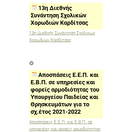
Συνάντηση
Σχολικών
13η Διεθνής
Χορωδιών
Καρδίτσας
Συνάντηση Σχολικών
Χορωδιών Καρδίτσας
13η Διεθνής Συνάντηση Σχολικών
Χορωδιών Καρδίτσας
Αποσπάσεις
Ε.Ε.Π.
και
Ε.Β.Π.
Αποσπάσεις Ε.Ε.Π. και
σε
υπηρεσίες
Ε.Β.Π. σε υπηρεσίες και
και
φορείς αρμοδιότητας του
φορείς
αρμοδιότητας
Υπουργείου Παιδείας και
του
Υπουργείου
Θρησκευμάτων για το
Παιδείας
σχ.έτος 2021-2022
και
Θρησκευμάτων
για
Αποσπάσεις Ε.Ε.Π. και Ε.Β.Π. σε
το
υπηρεσίες και φορείς αρμοδιότητας
σχ.έτος