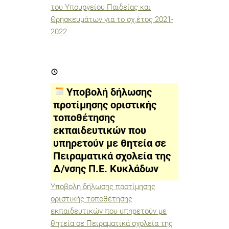
2021-
του Υπουργείου Παιδείας και
2022
Θρησκευμάτων για το σχ.έτος 2021-
2022
Υποβολή
δήλωσης
προτίμησης
οριστικής
Υποβολή δήλωσης
τοποθέτησης
εκπαιδευτικών
προτίμησης οριστικής
που
τοποθέτησης
υπηρετούν
με
εκπαιδευτικών που
θητεία
σε
υπηρετούν με θητεία σε
Πειραματικά
Πειραματικά σχολεία της
σχολεία
της
Δ/νσης Π.Ε. Κυκλάδων
Δ/
νσης
Π.Ε.
Υποβολή δήλωσης προτίμησης
Κυκλάδων
οριστικής τοποθέτησης
εκπαιδευτικών που υπηρετούν με
θητεία σε Πειραματικά σχολεία της