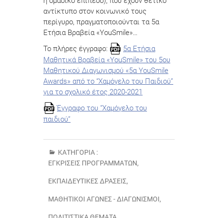
ή ομαδικό επίπεδο), που έχουν θετικό
αντίκτυπο στον κοινωνικό τους
περίγυρο, πραγματοποιούνται τα 5α
Ετήσια Βραβεία «YouSmile»…
Το πλήρες έγγραφο:
5α Ετήσια
Μαθητικά Βραβεία «YouSmile» του 5ου
Μαθητικού Διαγωνισμού «5α YouSmile
Awards» από το “Χαμόγελο του Παιδιού”
για το σχολικό έτος 2020-2021
Έγγραφο του “Χαμόγελο του
παιδιού”
ΚΑΤΗΓΟΡΊΑ :
ΕΓΚΡΊΣΕΙΣ ΠΡΟΓΡΑΜΜΆΤΩΝ
,
ΕΚΠΑΙΔΕΥΤΙΚΈΣ ΔΡΆΣΕΙΣ
,
ΜΑΘΗΤΙΚΟΊ ΑΓΏΝΕΣ - ΔΙΑΓΩΝΙΣΜΟΊ
,
ΠΟΛΙΤΙΣΤΙΚΆ ΘΈΜΑΤΑ