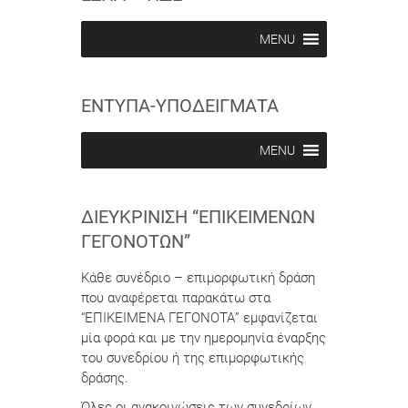
i
i
b
b
MENU
e
e
i
i
n
n
ΕΝΤΥΠΑ-ΥΠΟΔΕΙΓΜΑΤΑ
MENU
ΔΙΕΥΚΡΊΝΙΣΗ “ΕΠΙΚΕΊΜΕΝΩΝ
ΓΕΓΟΝΌΤΩΝ”
Κάθε συνέδριο – επιμορφωτική δράση
που αναφέρεται παρακάτω στα
“ΕΠΙΚΕΙΜΕΝΑ ΓΕΓΟΝΟΤΑ” εμφανίζεται
μία φορά και με την ημερομηνία έναρξης
του συνεδρίου ή της επιμορφωτικής
δράσης.
Όλες οι ανακοινώσεις των συνεδρίων