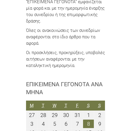
“ΕΠΙΚΕΙΜΕΝΑ ΓΕΓΟΝΟΤΑ” εμφανίζεται
μία φορά και με την ημερομηνία έναρξης
του συνεδρίου ή της επιμορφωτικής
δράσης.
Όλες οι ανακοινώσεις των συνεδρίων
αναφέρονται στο ίδιο άρθρο που τα
αφορά.
Οι προσκλήσεις, προκηρύξεις, υποβολές
αιτήσεων αναφέρονται με την
καταληκτική ημερομηνία.
ΕΠΙΚΕΊΜΕΝΑ ΓΕΓΟΝΌΤΑ ΑΝΆ
ΜΉΝΑ
ΔΕΥΤΈΡΑ
ΤΡΊΤΗ
ΤΕΤΆΡΤΗ
ΠΈΜΠΤΗ
ΠΑΡΑΣΚΕΥΉ
ΣΆΒΒΑΤΟ
ΚΥΡΙΑΚΉ
M
T
W
T
F
S
S
27
28
29
30
31
1
2
27
28
29
30
31
1
2
Ιουλίου
Ιουλίου
Ιουλίου
Ιουλίου
Ιουλίου
Αυγούστου
Αυγούστου
3
4
5
6
7
8
9
3
4
5
6
7
8
9
2026
2026
2026
2026
2026
2026
2026
Αυγούστου
Αυγούστου
Αυγούστου
Αυγούστου
Αυγούστου
Αυγούστου
Αυγούστου