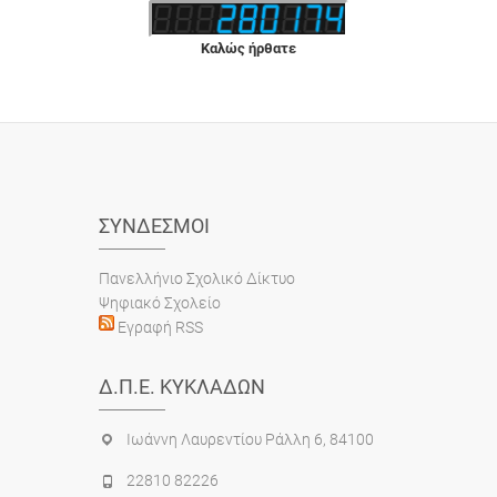
Καλώς ήρθατε
ΣΎΝΔΕΣΜΟΙ
Πανελλήνιο Σχολικό Δίκτυο
Ψηφιακό Σχολείο
Εγραφή RSS
Δ.Π.Ε. ΚΥΚΛΆΔΩΝ
Ιωάννη Λαυρεντίου Ράλλη 6, 84100
22810 82226