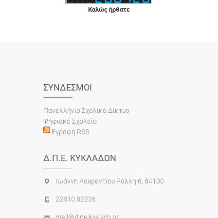
Καλώς ήρθατε
ΣΎΝΔΕΣΜΟΙ
Πανελλήνιο Σχολικό Δίκτυο
Ψηφιακό Σχολείο
Εγραφή RSS
Δ.Π.Ε. ΚΥΚΛΆΔΩΝ
Ιωάννη Λαυρεντίου Ράλλη 6, 84100
22810 82226
mail@dipe.kyk.sch.gr