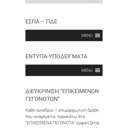
u
u
i
b
b
e
s
s
w
c
c
ΕΣΠΑ – ΠΔΕ
r
r
i
i
b
b
MENU
e
e
i
i
n
n
ΕΝΤΥΠΑ-ΥΠΟΔΕΙΓΜΑΤΑ
MENU
ΔΙΕΥΚΡΊΝΙΣΗ “ΕΠΙΚΕΊΜΕΝΩΝ
ΓΕΓΟΝΌΤΩΝ”
Κάθε συνέδριο – επιμορφωτική δράση
που αναφέρεται παρακάτω στα
“ΕΠΙΚΕΙΜΕΝΑ ΓΕΓΟΝΟΤΑ” εμφανίζεται