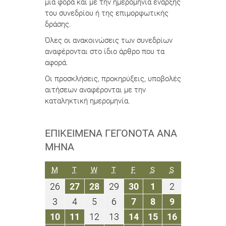
μία φορά και με την ημερομηνία έναρξης
του συνεδρίου ή της επιμορφωτικής
δράσης.
Όλες οι ανακοινώσεις των συνεδρίων
αναφέρονται στο ίδιο άρθρο που τα
αφορά.
Οι προσκλήσεις, προκηρύξεις, υποβολές
αιτήσεων αναφέρονται με την
καταληκτική ημερομηνία.
ΕΠΙΚΕΊΜΕΝΑ ΓΕΓΟΝΌΤΑ ΑΝΆ
ΜΉΝΑ
ΔΕΥΤΈΡΑ
ΤΡΊΤΗ
ΤΕΤΆΡΤΗ
ΠΈΜΠΤΗ
ΠΑΡΑΣΚΕΥΉ
ΣΆΒΒΑΤΟ
ΚΥΡΙΑΚΉ
M
T
W
T
F
S
S
26
27
28
29
30
1
2
26
27
28
29
30
1
2
Απριλίου
Απριλίου
Απριλίου
Απριλίου
Απριλίου
Μαΐου
Μαΐου
3
4
5
6
7
8
9
3
4
5
6
7
8
9
2021
2021
2021
2021
2021
2021
2021
Μαΐου
Μαΐου
Μαΐου
Μαΐου
Μαΐου
Μαΐου
Μαΐου
10
11
12
13
14
15
16
10
11
12
13
14
15
16
2021
2021
2021
2021
2021
2021
2021