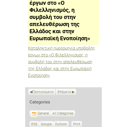
έργων στο «Ο
η
συμβολή
Φιλελληνισμός, η
του
στην
συμβολή του στην
απελευθέρωση
απελευθέρωση της
της
Ελλάδος
Ελλάδος και στην
και
στην
Ευρωπαϊκή Ενοποίηση»
Ευρωπαϊκή
Ενοποίηση»
Καταληκτική ημερομηνία υποβολής
έργων στο «Ο Φιλελληνισμός, η
συμβολή του στην απελευθέρωση
της Ελλάδος και στην Ευρωπαϊκή
Ενοποίηση»
Προηγούμενο
Επόμενο
Categories
General
All Categories
RSS
S
Google
S
Outlook
Print
V