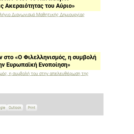
ς Ακεραιότητας του Αύριο»
λήνιο Διαγωνισμό Μαθητικής Δημιουργίας
 στο «Ο Φιλελληνισμός, η συμβολή
την Ευρωπαϊκή Ενοποίηση»
μός, η συμβολή του στην απελευθέρωση της
gle
S
Outlook
Print
V
u
i
b
e
s
w
c