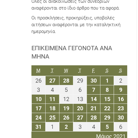
Όλες οι ανακοινώσεις των συνεδρίων
αναφέρονται στο ίδιο άρθρο που τα αφορά.
Οι προσκλήσεις, προκηρύξεις, υποβολές
αιτήσεων αναφέρονται με την καταληκτική
ημερομηνία.
ΕΠΙΚΕΊΜΕΝΑ ΓΕΓΟΝΌΤΑ ΑΝΆ
ΜΉΝΑ
ΔΕΥΤΈΡΑ
ΤΡΊΤΗ
ΤΕΤΆΡΤΗ
ΠΈΜΠΤΗ
ΠΑΡΑΣΚΕΥΉ
ΣΆΒΒΑΤΟ
ΚΥΡΙΑΚ
M
T
W
T
F
S
S
26
27
28
29
30
1
2
26
27
28
29
30
1
2
Απριλίου
Απριλίου
Απριλίου
Απριλίου
Απριλίου
Μαΐου
Μαΐου
3
4
5
6
7
8
9
3
4
5
6
7
8
9
2021
2021
2021
2021
2021
2021
2021
Μαΐου
Μαΐου
Μαΐου
Μαΐου
Μαΐου
Μαΐου
Μαΐου
10
11
12
13
14
15
16
10
11
12
13
14
15
16
2021
2021
2021
2021
2021
2021
2021
Μαΐου
Μαΐου
Μαΐου
Μαΐου
Μαΐου
Μαΐου
Μαΐο
17
18
19
20
21
22
23
17
18
19
20
21
22
23
2021
2021
2021
2021
2021
2021
2021
Μαΐου
Μαΐου
Μαΐου
Μαΐου
Μαΐου
Μαΐου
Μαΐο
24
25
26
27
28
29
30
24
25
26
27
28
29
30
2021
2021
2021
2021
2021
2021
2021
Μαΐου
Μαΐου
Μαΐου
Μαΐου
Μαΐου
Μαΐου
Μαΐο
31
1
2
3
4
5
6
31
1
2
3
4
5
6
2021
2021
2021
2021
2021
2021
2021
Μαΐου
Ιουνίου
Ιουνίου
Ιουνίου
Ιουνίου
Ιουνίου
Ιουνίο
Μάιος 2021