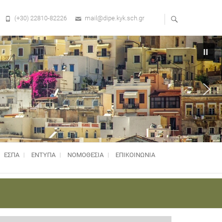
(+30) 22810-82226
mail@dipe.kyk.sch.gr
ΕΣΠΑ
ΕΝΤΥΠΑ
ΝΟΜΟΘΕΣΊΑ
ΕΠΙΚΟΙΝΩΝΙΑ