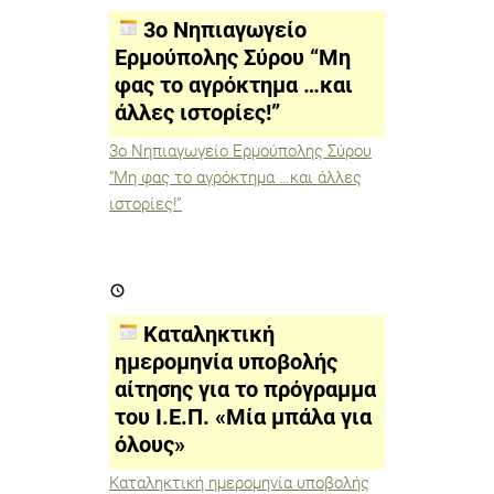
Ερμούπολης
Σύρου
3o Νηπιαγωγείο
“Μη
φας
Ερμούπολης Σύρου “Μη
το
φας το αγρόκτημα …και
αγρόκτημα
…
άλλες ιστορίες!”
και
άλλες
ιστορίες!”
3o Νηπιαγωγείο Ερμούπολης Σύρου
“Μη φας το αγρόκτημα …και άλλες
ιστορίες!”
Καταληκτική
ημερομηνία
υποβολής
αίτησης
Καταληκτική
για
το
ημερομηνία υποβολής
πρόγραμμα
αίτησης για το πρόγραμμα
του
Ι.Ε.Π.
του Ι.Ε.Π. «Μία μπάλα για
«Μία
μπάλα
όλους»
για
όλους»
Καταληκτική ημερομηνία υποβολής