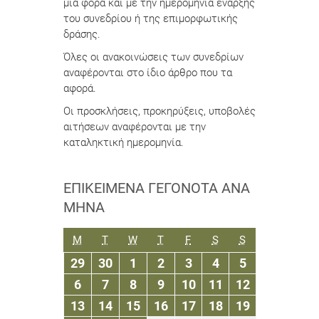
μία φορά και με την ημερομηνία έναρξης
του συνεδρίου ή της επιμορφωτικής
δράσης.
Όλες οι ανακοινώσεις των συνεδρίων
αναφέρονται στο ίδιο άρθρο που τα
αφορά.
Οι προσκλήσεις, προκηρύξεις, υποβολές
αιτήσεων αναφέρονται με την
καταληκτική ημερομηνία.
ΕΠΙΚΕΊΜΕΝΑ ΓΕΓΟΝΌΤΑ ΑΝΆ
ΜΉΝΑ
ΔΕΥΤΈΡΑ
ΤΡΊΤΗ
ΤΕΤΆΡΤΗ
ΠΈΜΠΤΗ
ΠΑΡΑΣΚΕΥΉ
ΣΆΒΒΑΤΟ
ΚΥΡΙΑΚΉ
M
T
W
T
F
S
S
29
30
1
2
3
4
5
29
30
1
2
3
4
5
Απριλίου
Απριλίου
Μαΐου
Μαΐου
Μαΐου
Μαΐου
Μαΐου
6
7
8
9
10
11
12
6
7
8
9
10
11
12
2019
2019
2019
2019
2019
2019
2019
Μαΐου
Μαΐου
Μαΐου
Μαΐου
Μαΐου
Μαΐου
Μαΐου
13
14
15
16
17
18
19
13
14
15
16
17
18
19
2019
2019
2019
2019
2019
2019
2019