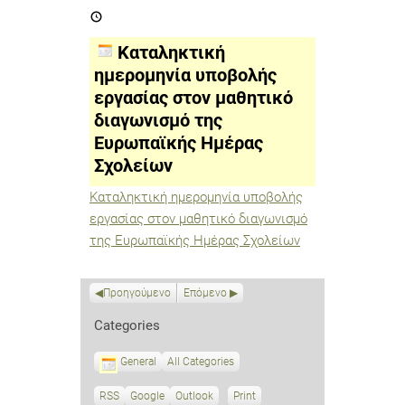
Καταληκτική
ημερομηνία
υποβολής
εργασίας
Καταληκτική
στον
μαθητικό
ημερομηνία υποβολής
διαγωνισμό
εργασίας στον μαθητικό
της
Ευρωπαϊκής
διαγωνισμό της
Ημέρας
Σχολείων
Ευρωπαϊκής Ημέρας
Σχολείων
Καταληκτική ημερομηνία υποβολής
εργασίας στον μαθητικό διαγωνισμό
της Ευρωπαϊκής Ημέρας Σχολείων
Προηγούμενο
Επόμενο
Categories
General
All Categories
RSS
S
Google
S
Outlook
Print
V