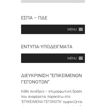
u
u
i
b
b
e
s
s
w
c
c
ΕΣΠΑ – ΠΔΕ
r
r
i
i
b
b
MENU
e
e
i
i
n
n
ΕΝΤΥΠΑ-ΥΠΟΔΕΙΓΜΑΤΑ
MENU
ΔΙΕΥΚΡΊΝΙΣΗ “ΕΠΙΚΕΊΜΕΝΩΝ
ΓΕΓΟΝΌΤΩΝ”
Κάθε συνέδριο – επιμορφωτική δράση
που αναφέρεται παρακάτω στα
“ΕΠΙΚΕΙΜΕΝΑ ΓΕΓΟΝΟΤΑ” εμφανίζεται