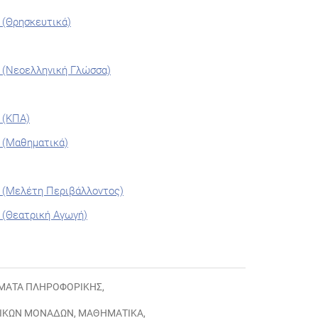
 (Θρησκευτικά)
 (Νεοελληνική Γλώσσα)
 (ΚΠΑ)
 (Μαθηματικά)
 (Μελέτη Περιβάλλοντος)
 (Θεατρική Αγωγή)
ΜΑΤΑ ΠΛΗΡΟΦΟΡΙΚΉΣ
,
ΛΙΚΏΝ ΜΟΝΆΔΩΝ
,
ΜΑΘΗΜΑΤΙΚΆ
,