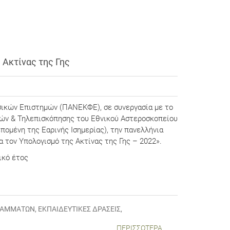
 Ακτίνας της Γης
κών Επιστημών (ΠΑΝΕΚΦΕ), σε συνεργασία με το
γών & Τηλεπισκόπησης του Εθνικού Αστεροσκοπείου
πομένη της Εαρινής Ισημερίας), την πανελλήνια
 τον Υπολογισμό της Ακτίνας της Γης – 2022».
ικό έτος
ΓΡΑΜΜΆΤΩΝ
,
ΕΚΠΑΙΔΕΥΤΙΚΈΣ ΔΡΆΣΕΙΣ
,
ΠΕΡΙΣΣΌΤΕΡΑ