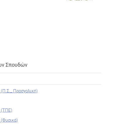
ων Σπουδών
(Π.Σ._ Προσχολική)
 (ΤΠΕ)
 (Φυσικά)