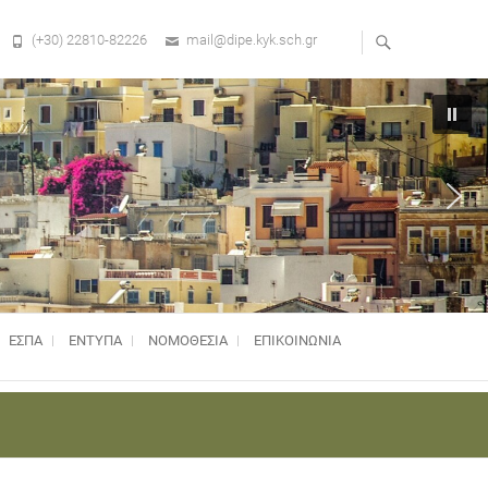
(+30) 22810-82226
mail@dipe.kyk.sch.gr
ΕΣΠΑ
ΕΝΤΥΠΑ
ΝΟΜΟΘΕΣΊΑ
ΕΠΙΚΟΙΝΩΝΙΑ