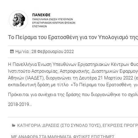
Το Πείραμα του Ερατοσθένη για τον Υπολογισμό της
Ημ/νία :
28 Φεβρουαρίου 2022
Η Πανελλήνια Ένωση Υπευθύνων Εργαστηριακών Κέντρων Φυσι
Ή
Ινστιτούτο Αστρονομίας, Αστροφυσικής, Διαστημικών Εφαρμο
Αθηνών (ΙΑΑΔΕΤ), διοργανώνει τη Δευτέρα 21 Μαρτίου 2022 (ε
εκπαιδευτική δράση με τίτλο «Το Πείραμα του Ερατοσθένη για
στου
Πρόκειται για συνέχεια της δράσης που διοργανώθηκε το σχολ
στου
2018-2019…
ύστου
ύστου
ύστου
ΚΑΤΗΓΟΡΊΑ :
ΔΡΆΣΕΙΣ (ΣΤΟ ΣΎΝΟΛΌ ΤΟΥΣ)
,
ΕΓΚΡΊΣΕΙΣ ΠΡΟ
υ
μβρίου
ΜΕ ΑΝΑΦΟΡΆ ΣΤΑ ΜΑΘΉΜΑΤΑ
,
ΦΥΣΙΚΈΣ ΕΠΙΣΤΉΜΕΣ