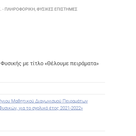
Ε. - ΠΛΗΡΟΦΟΡΙΚΉ
,
ΦΥΣΙΚΈΣ ΕΠΙΣΤΉΜΕΣ
Φυσικής με τίτλο «Θέλουμε πειράματα»
λήνιου Μαθητικού Διαγωνισμού Πειραμάτων
υσικών, για το σχολικό έτος 2021-2022»