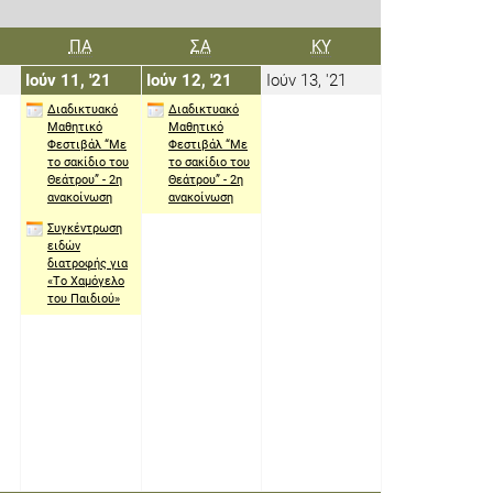
ΜΠΤΗ
ΠΑΡΑΣΚΕΥΉ
ΣΆΒΒΑΤΟ
ΚΥΡΙΑΚΉ
ΠΑ
ΣΑ
ΚΥ
0
11
12
13
Ιούν 11, '21
Ιούν 12, '21
Ιούν 13, '21
ουνίου
Ιουνίου
Ιουνίου
Ιουνίου
Διαδικτυακό
Διαδικτυακό
021
2021
2021
2021
Μαθητικό
Μαθητικό
Φεστιβάλ “Με
Φεστιβάλ “Με
το σακίδιο του
το σακίδιο του
Θεάτρου” - 2η
Θεάτρου” - 2η
ανακοίνωση
ανακοίνωση
Συγκέντρωση
ειδών
διατροφής για
«Tο Χαμόγελο
του Παιδιού»