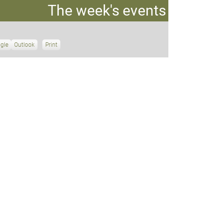
The week's events
gle
S
Outlook
Print
V
u
i
b
e
s
w
c
r
i
b
e
i
n