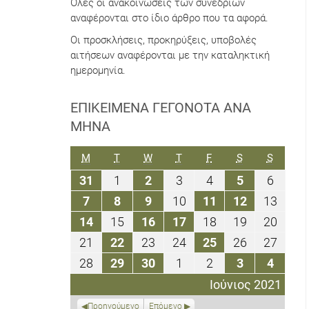
Όλες οι ανακοινώσεις των συνεδρίων
αναφέρονται στο ίδιο άρθρο που τα αφορά.
Οι προσκλήσεις, προκηρύξεις, υποβολές
αιτήσεων αναφέρονται με την καταληκτική
ημερομηνία.
ΕΠΙΚΕΊΜΕΝΑ ΓΕΓΟΝΌΤΑ ΑΝΆ
ΜΉΝΑ
ΔΕΥΤΈΡΑ
ΤΡΊΤΗ
ΤΕΤΆΡΤΗ
ΠΈΜΠΤΗ
ΠΑΡΑΣΚΕΥΉ
ΣΆΒΒΑΤΟ
ΚΥΡΙΑΚ
M
T
W
T
F
S
S
31
1
2
3
4
5
6
31
1
2
3
4
5
6
Μαΐου
Ιουνίου
Ιουνίου
Ιουνίου
Ιουνίου
Ιουνίου
Ιουνίο
7
8
9
10
11
12
13
7
8
9
10
11
12
13
2021
2021
2021
2021
2021
2021
2021
Ιουνίου
Ιουνίου
Ιουνίου
Ιουνίου
Ιουνίου
Ιουνίου
Ιουνί
14
15
16
17
18
19
20
14
15
16
17
18
19
20
2021
2021
2021
2021
2021
2021
2021
Ιουνίου
Ιουνίου
Ιουνίου
Ιουνίου
Ιουνίου
Ιουνίου
Ιουνί
21
22
23
24
25
26
27
21
22
23
24
25
26
27
2021
2021
2021
2021
2021
2021
2021
Ιουνίου
Ιουνίου
Ιουνίου
Ιουνίου
Ιουνίου
Ιουνίου
Ιουνί
28
29
30
1
2
3
4
28
29
30
1
2
3
4
2021
2021
2021
2021
2021
2021
2021
Ιουνίου
Ιουνίου
Ιουνίου
Ιουλίου
Ιουλίου
Ιουλίου
Ιουλίο
Ιούνιος 2021
2021
2021
2021
2021
2021
2021
2021
Προηγούμενο
Επόμενο