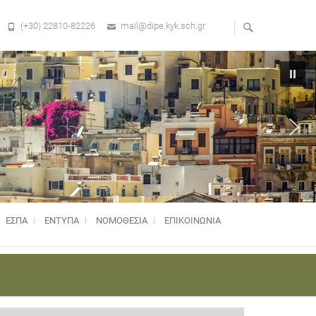
(+30) 22810-82226
mail@dipe.kyk.sch.gr
ΕΣΠΑ
ΕΝΤΥΠΑ
ΝΟΜΟΘΕΣΊΑ
ΕΠΙΚΟΙΝΩΝΙΑ