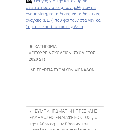
Οδηγός για την καταχώριση
στατιστικών στοιχείων μαθητών με
αναπηρία ή/και ειδικές εκπαιδευτικές
ανάγκες (ΕΕΑ) που φοιτούν στα γενικά
δημόσια και ιδιωτικά σχολεία
ΚΑΤΗΓΟΡΊΑ :
ΛΕΙΤΟΥΡΓΊΑ ΣΧΟΛΕΊΩΝ (ΣΧΟΛ.ΈΤΟΣ
2020-21)
,
ΛΕΙΤΟΥΡΓΊΑ ΣΧΟΛΙΚΏΝ ΜΟΝΆΔΩΝ
←
ΣΥΜΠΛΗΡΩΜΑΤΙΚΗ ΠΡΟΣΚΛΗΣΗ
ΕΚΔΗΛΩΣΗΣ ΕΝΔΙΑΦΕΡΟΝΤΟΣ για
την πλήρωση των θέσεων του