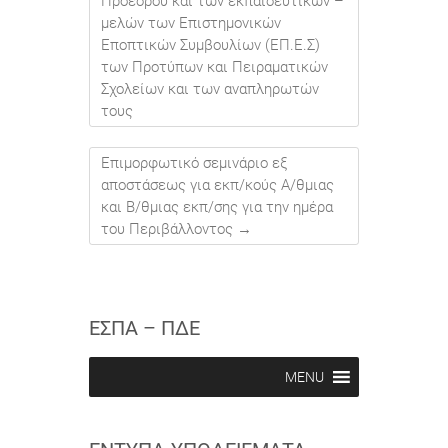
Προέδρου και των εκπαιδευτικών –
μελών των Επιστημονικών
Εποπτικών Συμβουλίων (ΕΠ.Ε.Σ)
των Προτύπων και Πειραματικών
Σχολείων και των αναπληρωτών
τους
Επιμορφωτικό σεμινάριο εξ
αποστάσεως για εκπ/κούς Α/θμιας
και Β/θμιας εκπ/σης για την ημέρα
του Περιβάλλοντος
→
ΕΣΠΑ – ΠΔΕ
MENU