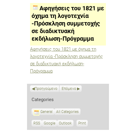
1821
με
Αφηγήσεις του 1821 με
όχημα
τη
όχημα τη λογοτεχνία
λογοτεχνία
-Πρόσκληση συμμετοχής
-Πρόσκληση
συμμετοχής
σε διαδικτυακή
σε
διαδικτυακή
εκδήλωση-Πρόγραμμα
εκδήλωση-
Πρόγραμμα
Αφηγήσεις του 1821 με όχημα τη
λογοτεχνία -Πρόσκληση συμμετοχής
σε διαδικτυακή εκδήλωση-
Πρόγραμμα
Προηγούμενο
Επόμενο
Categories
General
All Categories
RSS
S
Google
S
Outlook
Print
V
u
u
i
b
b
e