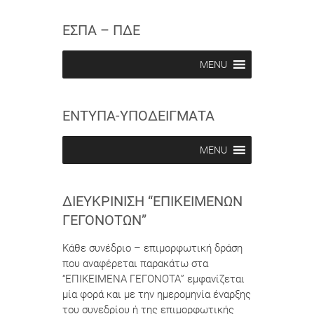
s
s
w
c
c
ΕΣΠΑ – ΠΔΕ
r
r
i
i
b
b
MENU
e
e
i
i
n
n
ΕΝΤΥΠΑ-ΥΠΟΔΕΙΓΜΑΤΑ
MENU
ΔΙΕΥΚΡΊΝΙΣΗ “ΕΠΙΚΕΊΜΕΝΩΝ
ΓΕΓΟΝΌΤΩΝ”
Κάθε συνέδριο – επιμορφωτική δράση
που αναφέρεται παρακάτω στα
“ΕΠΙΚΕΙΜΕΝΑ ΓΕΓΟΝΟΤΑ” εμφανίζεται
μία φορά και με την ημερομηνία έναρξης
του συνεδρίου ή της επιμορφωτικής