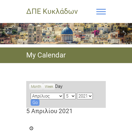
ΔΠΕ Κυκλάδων
My Calendar
Day
Month
Week
M
D
Y
o
a
e
n
y
a
5 Απριλίου 2021
t
r
h
Αφηγήσεις
του