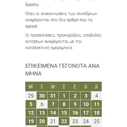
δράσης.
Όλες οι ανακοινώσεις των συνεδρίων
αναφέρονται στο ίδιο άρθρο που τα
αφορά.
Οι προσκλήσεις, προκηρύξεις, υποβολές
αιτήσεων αναφέρονται με την
καταληκτική ημερομηνία.
ΕΠΙΚΕΊΜΕΝΑ ΓΕΓΟΝΌΤΑ ΑΝΆ
ΜΉΝΑ
ΔΕΥΤΈΡΑ
ΤΡΊΤΗ
ΤΕΤΆΡΤΗ
ΠΈΜΠΤΗ
ΠΑΡΑΣΚΕΥΉ
ΣΆΒΒΑΤΟ
ΚΥΡΙΑΚΉ
M
T
W
T
F
S
S
29
30
31
1
2
3
4
29
30
31
1
2
3
4
Μαρτίου
Μαρτίου
Μαρτίου
Απριλίου
Απριλίου
Απριλίου
Απριλίου
5
6
7
8
9
10
11
5
6
7
8
9
10
11
2021
2021
2021
2021
2021
2021
2021
Απριλίου
Απριλίου
Απριλίου
Απριλίου
Απριλίου
Απριλίου
Απριλίου
12
13
14
15
16
17
18
12
13
14
15
16
17
18
2021
2021
2021
2021
2021
2021
2021
Απριλίου
Απριλίου
Απριλίου
Απριλίου
Απριλίου
Απριλίου
Απριλίου
19
20
21
22
23
24
25
19
20
21
22
23
24
25
2021
2021
2021
2021
2021
2021
2021
Απριλίου
Απριλίου
Απριλίου
Απριλίου
Απριλίου
Απριλίου
Απριλίου