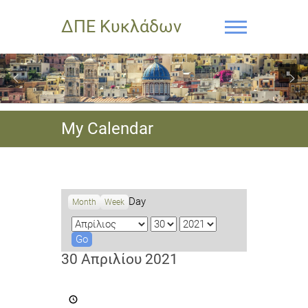
ΔΠΕ Κυκλάδων
My Calendar
Day
Month
Week
M
D
Y
o
a
e
n
y
a
30 Απριλίου 2021
t
r
h
Έγκριση
Μαθητικού