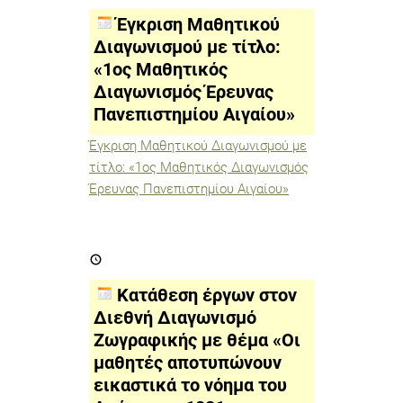
Διαγωνισμού
με
Έγκριση Μαθητικού
τίτλο:
«1ος
Διαγωνισμού με τίτλο:
Μαθητικός
«1ος Μαθητικός
Διαγωνισμός
Έρευνας
Διαγωνισμός Έρευνας
Πανεπιστημίου
Αιγαίου»
Πανεπιστημίου Αιγαίου»
Έγκριση Μαθητικού Διαγωνισμού με
τίτλο: «1ος Μαθητικός Διαγωνισμός
Έρευνας Πανεπιστημίου Αιγαίου»
Κατάθεση
έργων
στον
Διεθνή
Κατάθεση έργων στον
Διαγωνισμό
Ζωγραφικής
Διεθνή Διαγωνισμό
με
Ζωγραφικής με θέμα «Οι
θέμα
«Οι
μαθητές αποτυπώνουν
μαθητές
αποτυπώνουν
εικαστικά το νόημα του
εικαστικά