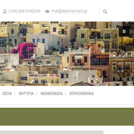
(+30) 22810-82226
mail@dipe.kyk.sch.gr
ΕΣΠΑ
ΕΝΤΥΠΑ
ΝΟΜΟΘΕΣΊΑ
ΕΠΙΚΟΙΝΩΝΙΑ