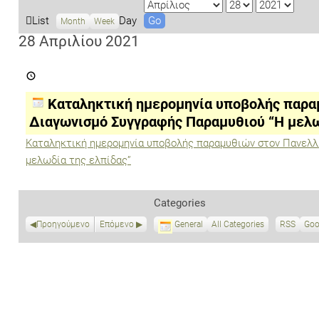
M
D
Y
o
a
e
V
List
Day
Month
Week
n
y
a
i
28 Απριλίου 2021
t
r
e
Καταληκτική
h
w
ημερομηνία
a
υποβολής
παραμυθιών
s
Καταληκτική ημερομηνία υποβολής παρα
στον
Πανελλήνιο
Διαγωνισμό Συγγραφής Παραμυθιού “Η μελω
Διαγωνισμό
Συγγραφής
Καταληκτική ημερομηνία υποβολής παραμυθιών στον Πανελλ
Παραμυθιού
μελωδία της ελπίδας”
“Η
μελωδία
της
ελπίδας”
Categories
Προηγούμενο
Επόμενο
General
All Categories
RSS
S
Goo
u
b
s
c
r
i
b