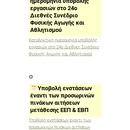
ημερομηνία υποβολής
Διεθνές
εργασιών στο 24ο
Συνέδριο
Φυσικής
Διεθνές Συνέδριο
Αγωγής
και
Φυσικής Αγωγής και
Αθλητισμού
Αθλητισμού
Καταληκτική ημερομηνία υποβολής
εργασιών στο 24ο Διεθνές Συνέδριο
Φυσικής Αγωγής και Αθλητισμού
Υποβολή
ενστάσεων
έναντι
των
Υποβολή ενστάσεων
προσωρινών
πινάκων
έναντι των προσωρινών
αιτήσεων
πινάκων αιτήσεων
μετάθεσης
ΕΕΠ
μετάθεσης ΕΕΠ & ΕΒΠ
&
ΕΒΠ
Υποβολή ενστάσεων έναντι των
προσωρινών πινάκων αιτήσεων