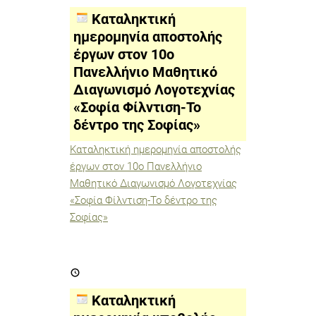
αποστολής
έργων
Καταληκτική
στον
10ο
ημερομηνία αποστολής
Πανελλήνιο
έργων στον 10ο
Μαθητικό
Διαγωνισμό
Πανελλήνιο Μαθητικό
Λογοτεχνίας
«Σοφία
Διαγωνισμό Λογοτεχνίας
Φίλντιση-
«Σοφία Φίλντιση-Το
Το
δέντρο
δέντρο της Σοφίας»
της
Σοφίας»
Καταληκτική ημερομηνία αποστολής
έργων στον 10ο Πανελλήνιο
Μαθητικό Διαγωνισμό Λογοτεχνίας
«Σοφία Φίλντιση-Το δέντρο της
Σοφίας»
Καταληκτική
ημερομηνία
υποβολής
εργασιών
Καταληκτική
στο
24ο