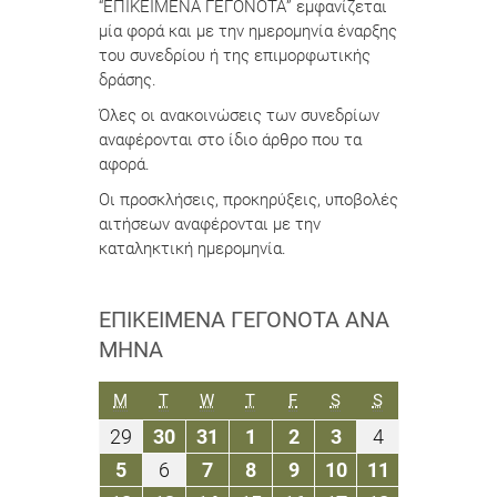
“ΕΠΙΚΕΙΜΕΝΑ ΓΕΓΟΝΟΤΑ” εμφανίζεται
μία φορά και με την ημερομηνία έναρξης
του συνεδρίου ή της επιμορφωτικής
δράσης.
Όλες οι ανακοινώσεις των συνεδρίων
αναφέρονται στο ίδιο άρθρο που τα
αφορά.
Οι προσκλήσεις, προκηρύξεις, υποβολές
αιτήσεων αναφέρονται με την
καταληκτική ημερομηνία.
ΕΠΙΚΕΊΜΕΝΑ ΓΕΓΟΝΌΤΑ ΑΝΆ
ΜΉΝΑ
ΔΕΥΤΈΡΑ
ΤΡΊΤΗ
ΤΕΤΆΡΤΗ
ΠΈΜΠΤΗ
ΠΑΡΑΣΚΕΥΉ
ΣΆΒΒΑΤΟ
ΚΥΡΙΑΚΉ
M
T
W
T
F
S
S
29
30
31
1
2
3
4
29
30
31
1
2
3
4
Μαρτίου
Μαρτίου
Μαρτίου
Απριλίου
Απριλίου
Απριλίου
Απριλίου
5
6
7
8
9
10
11
5
6
7
8
9
10
11
2021
2021
2021
2021
2021
2021
2021
Απριλίου
Απριλίου
Απριλίου
Απριλίου
Απριλίου
Απριλίου
Απριλίου