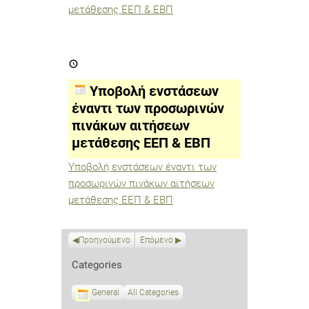
μετάθεσης ΕΕΠ & ΕΒΠ
Υποβολή
ενστάσεων
έναντι
των
Υποβολή ενστάσεων
προσωρινών
πινάκων
έναντι των προσωρινών
αιτήσεων
πινάκων αιτήσεων
μετάθεσης
ΕΕΠ
μετάθεσης ΕΕΠ & ΕΒΠ
&
ΕΒΠ
Υποβολή ενστάσεων έναντι των
προσωρινών πινάκων αιτήσεων
μετάθεσης ΕΕΠ & ΕΒΠ
Προηγούμενο
Επόμενο
Categories
General
All Categories