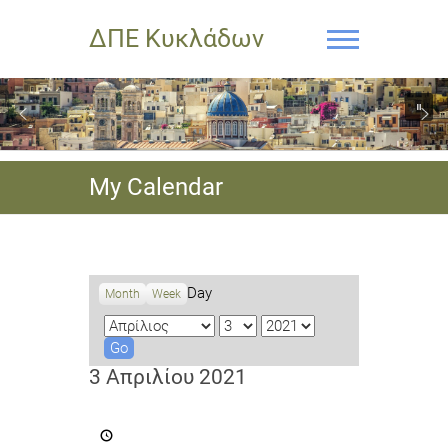
ΔΠΕ Κυκλάδων
My Calendar
Day
Month
Week
M
D
Y
o
a
e
n
y
a
3 Απριλίου 2021
t
r
h
Μαθηματικός
Διαγωνισμός