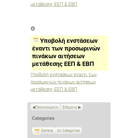
μετάθεσης ΕΕΠ & ΕΒΠ
Υποβολή
ενστάσεων
έναντι
των
Υποβολή ενστάσεων
προσωρινών
πινάκων
έναντι των προσωρινών
αιτήσεων
πινάκων αιτήσεων
μετάθεσης
ΕΕΠ
μετάθεσης ΕΕΠ & ΕΒΠ
&
ΕΒΠ
Υποβολή ενστάσεων έναντι των
προσωρινών πινάκων αιτήσεων
μετάθεσης ΕΕΠ & ΕΒΠ
Προηγούμενο
Επόμενο
Categories
General
All Categories