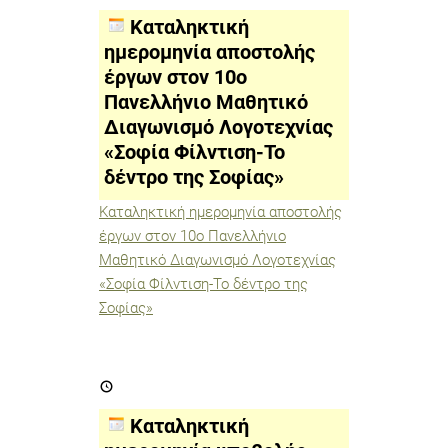
αποστολής
έργων
Καταληκτική
στον
10ο
ημερομηνία αποστολής
Πανελλήνιο
έργων στον 10ο
Μαθητικό
Διαγωνισμό
Πανελλήνιο Μαθητικό
Λογοτεχνίας
«Σοφία
Διαγωνισμό Λογοτεχνίας
Φίλντιση-
«Σοφία Φίλντιση-Το
Το
δέντρο
δέντρο της Σοφίας»
της
Σοφίας»
Καταληκτική ημερομηνία αποστολής
έργων στον 10ο Πανελλήνιο
Μαθητικό Διαγωνισμό Λογοτεχνίας
«Σοφία Φίλντιση-Το δέντρο της
Σοφίας»
Καταληκτική
ημερομηνία
υποβολής
εργασιών
Καταληκτική
στο
24ο