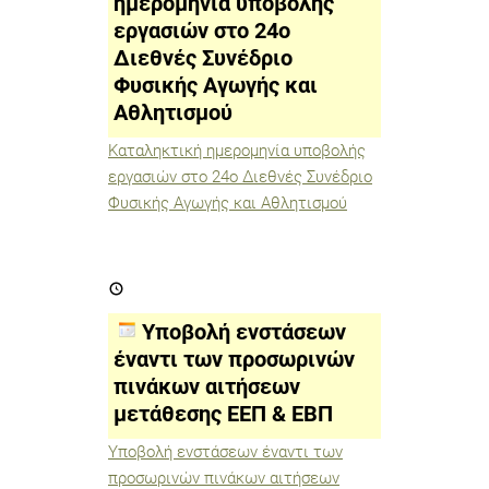
ημερομηνία υποβολής
Διεθνές
εργασιών στο 24ο
Συνέδριο
Φυσικής
Διεθνές Συνέδριο
Αγωγής
και
Φυσικής Αγωγής και
Αθλητισμού
Αθλητισμού
Καταληκτική ημερομηνία υποβολής
εργασιών στο 24ο Διεθνές Συνέδριο
Φυσικής Αγωγής και Αθλητισμού
Υποβολή
ενστάσεων
έναντι
των
Υποβολή ενστάσεων
προσωρινών
πινάκων
έναντι των προσωρινών
αιτήσεων
πινάκων αιτήσεων
μετάθεσης
ΕΕΠ
μετάθεσης ΕΕΠ & ΕΒΠ
&
ΕΒΠ
Υποβολή ενστάσεων έναντι των
προσωρινών πινάκων αιτήσεων