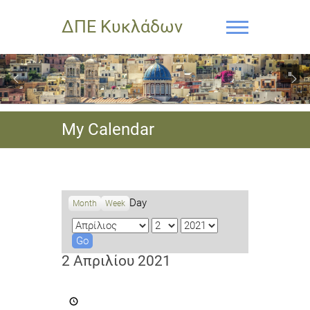
ΔΠΕ Κυκλάδων
My Calendar
Day
Month
Week
M
D
Y
o
a
e
n
y
a
2 Απριλίου 2021
t
r
h
Καταληκτική
ημερομηνία