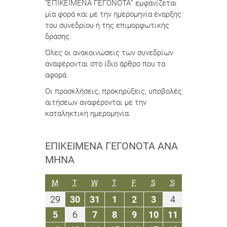
“ΕΠΙΚΕΙΜΕΝΑ ΓΕΓΟΝΟΤΑ” εμφανίζεται
μία φορά και με την ημερομηνία έναρξης
του συνεδρίου ή της επιμορφωτικής
δράσης.
Όλες οι ανακοινώσεις των συνεδρίων
αναφέρονται στο ίδιο άρθρο που τα
αφορά.
Οι προσκλήσεις, προκηρύξεις, υποβολές
αιτήσεων αναφέρονται με την
καταληκτική ημερομηνία.
ΕΠΙΚΕΊΜΕΝΑ ΓΕΓΟΝΌΤΑ ΑΝΆ
ΜΉΝΑ
ΔΕΥΤΈΡΑ
ΤΡΊΤΗ
ΤΕΤΆΡΤΗ
ΠΈΜΠΤΗ
ΠΑΡΑΣΚΕΥΉ
ΣΆΒΒΑΤΟ
ΚΥΡΙΑΚΉ
M
T
W
T
F
S
S
29
30
31
1
2
3
4
29
30
31
1
2
3
4
Μαρτίου
Μαρτίου
Μαρτίου
Απριλίου
Απριλίου
Απριλίου
Απριλίου
5
6
7
8
9
10
11
5
6
7
8
9
10
11
2021
2021
2021
2021
2021
2021
2021
Απριλίου
Απριλίου
Απριλίου
Απριλίου
Απριλίου
Απριλίου
Απριλίου