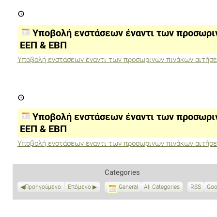
Αθλητισμού
Υποβολή
ενστάσεων
έναντι
των
Υποβολή ενστάσεων έναντι των προσωρι
προσωρινών
πινάκων
ΕΕΠ & ΕΒΠ
αιτήσεων
μετάθεσης
Υποβολή ενστάσεων έναντι των προσωρινών πινάκων αιτήσ
ΕΕΠ
&
ΕΒΠ
Υποβολή
ενστάσεων
έναντι
Ή
των
Υποβολή ενστάσεων έναντι των προσωρι
προσωρινών
πινάκων
ΕΕΠ & ΕΒΠ
αιτήσεων
ίου
μετάθεσης
Υποβολή ενστάσεων έναντι των προσωρινών πινάκων αιτήσ
ΕΕΠ
ίου
&
ΕΒΠ
ίου
Categories
ίου
Προηγούμενο
Επόμενο
General
All Categories
RSS
S
Goo
u
b
s