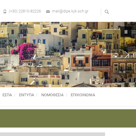
(+30) 22810-82226
mail@dipe.kyk.sch.gr
ΕΣΠΑ
ΕΝΤΥΠΑ
ΝΟΜΟΘΕΣΊΑ
ΕΠΙΚΟΙΝΩΝΙΑ