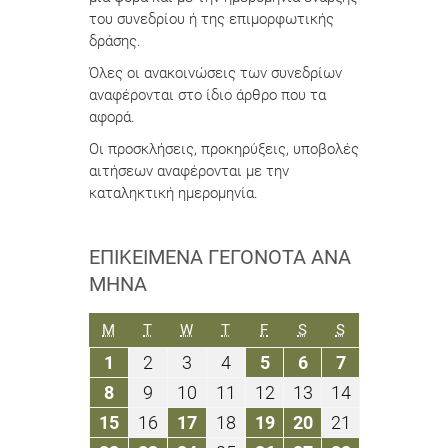
του συνεδρίου ή της επιμορφωτικής
δράσης.
Όλες οι ανακοινώσεις των συνεδρίων
αναφέρονται στο ίδιο άρθρο που τα
αφορά.
Οι προσκλήσεις, προκηρύξεις, υποβολές
αιτήσεων αναφέρονται με την
καταληκτική ημερομηνία.
ΕΠΙΚΕΊΜΕΝΑ ΓΕΓΟΝΌΤΑ ΑΝΆ
ΜΉΝΑ
ΔΕΥΤΈΡΑ
ΤΡΊΤΗ
ΤΕΤΆΡΤΗ
ΠΈΜΠΤΗ
ΠΑΡΑΣΚΕΥΉ
ΣΆΒΒΑΤΟ
ΚΥΡΙΑΚΉ
M
T
W
T
F
S
S
1
2
3
4
5
6
7
1
2
3
4
5
6
7
Μαρτίου
Μαρτίου
Μαρτίου
Μαρτίου
Μαρτίου
Μαρτίου
Μαρτίου
8
9
10
11
12
13
14
8
9
10
11
12
13
14
2021
2021
2021
2021
2021
2021
2021
Μαρτίου
Μαρτίου
Μαρτίου
Μαρτίου
Μαρτίου
Μαρτίου
Μαρτίου
15
16
17
18
19
20
21
15
16
17
18
19
20
21
2021
2021
2021
2021
2021
2021
2021
Μαρτίου
Μαρτίου
Μαρτίου
Μαρτίου
Μαρτίου
Μαρτίου
Μαρτίου