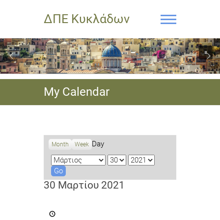
ΔΠΕ Κυκλάδων
My Calendar
Day
Month
Week
M
D
Y
o
a
e
n
y
a
30 Μαρτίου 2021
t
r
h
Δήλωση
συμμετοχής