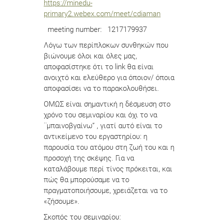
https://minedu-
primary2.webex.com/meet/cdiaman
meeting number: 1217179937
Λόγω των περίπλοκων συνθηκών που
βιώνουμε όλοι και όλες μας,
αποφασίστηκε ότι το link θα είναι
ανοιχτό και ελεύθερο για όποιον/ όποια
αποφασίσει να το παρακολουθήσει.
ΟΜΩΣ είναι σημαντική η δέσμευση στο
χρόνο του σεμιναρίου και όχι το να
¨μπαινοβγαίνω” , γιατί αυτό είναι το
αντικείμενο του εργαστηρίου: η
παρουσία του ατόμου στη ζωή του και η
προσοχή της σκέψης. Για να
καταλάβουμε περί τίνος πρόκειται, και
πώς θα μπορούσαμε να το
πραγματοποιήσουμε, χρειάζεται να το
«ζήσουμε».
Σκοπός του σεμιναρίου: