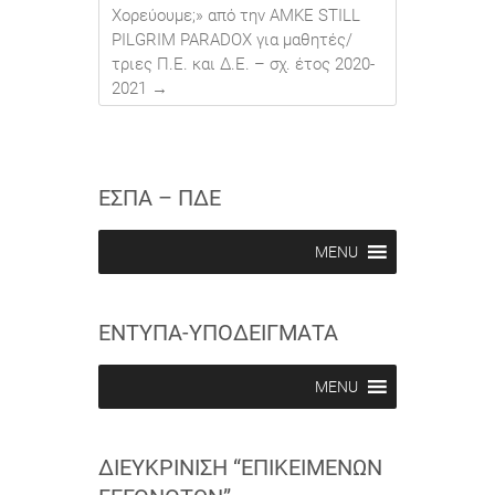
Χορεύουμε;» από την ΑΜΚΕ STILL
PILGRIM PARADOX για μαθητές/
τριες Π.Ε. και Δ.Ε. – σχ. έτος 2020-
2021
→
ΕΣΠΑ – ΠΔΕ
MENU
ΕΝΤΥΠΑ-ΥΠΟΔΕΙΓΜΑΤΑ
MENU
ΔΙΕΥΚΡΊΝΙΣΗ “ΕΠΙΚΕΊΜΕΝΩΝ