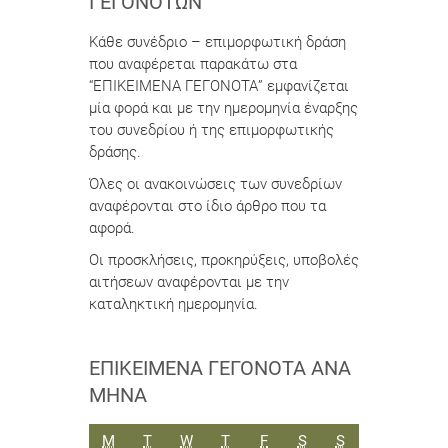
ΓΕΓΟΝΌΤΩΝ”
Κάθε συνέδριο – επιμορφωτική δράση
που αναφέρεται παρακάτω στα
“ΕΠΙΚΕΙΜΕΝΑ ΓΕΓΟΝΟΤΑ” εμφανίζεται
μία φορά και με την ημερομηνία έναρξης
του συνεδρίου ή της επιμορφωτικής
δράσης.
Όλες οι ανακοινώσεις των συνεδρίων
αναφέρονται στο ίδιο άρθρο που τα
αφορά.
Οι προσκλήσεις, προκηρύξεις, υποβολές
αιτήσεων αναφέρονται με την
καταληκτική ημερομηνία.
ΕΠΙΚΕΊΜΕΝΑ ΓΕΓΟΝΌΤΑ ΑΝΆ
ΜΉΝΑ
ΔΕΥΤΈΡΑ
ΤΡΊΤΗ
ΤΕΤΆΡΤΗ
ΠΈΜΠΤΗ
ΠΑΡΑΣΚΕΥΉ
ΣΆΒΒΑΤΟ
ΚΥΡΙΑΚΉ
M
T
W
T
F
S
S