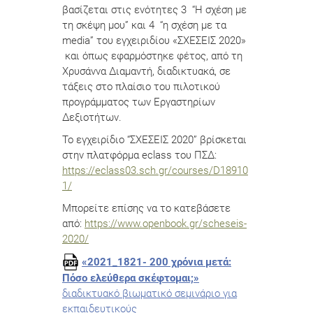
βασίζεται στις ενότητες 3 “Η σχέση με
τη σκέψη μου” και 4 “η σχέση με τα
media” του εγχειριδίου «ΣΧΕΣΕΙΣ 2020»
και όπως εφαρμόστηκε φέτος, από τη
Χρυσάννα Διαμαντή, διαδικτυακά, σε
τάξεις στο πλαίσιο του πιλοτικού
προγράμματος των Εργαστηρίων
Δεξιοτήτων.
Το εγχειρίδιο “ΣΧΕΣΕΙΣ 2020” βρίσκεται
στην πλατφόρμα eclass του ΠΣΔ:
https://eclass03.sch.gr/courses/D18910
1/
Μπορείτε επίσης να το κατεβάσετε
από:
https://www.openbook.gr/scheseis-
2020/
«2021_1821- 200 χρόνια μετά:
Πόσο ελεύθερα σκέφτομαι;»
διαδικτυακό βιωματικό σεμινάριο για
εκπαιδευτικούς