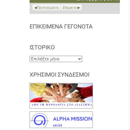
2018
2019
2019
2019
2019
2019
2019
Προηγούμενο
Επόμενο
ΕΠΙΚΕΊΜΕΝΑ ΓΕΓΟΝΌΤΑ
ΙΣΤΟΡΙΚΌ
Ιστορικό
ΧΡΉΣΙΜΟΙ ΣΎΝΔΕΣΜΟΙ