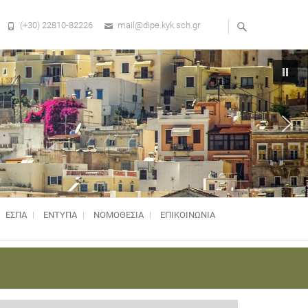
(+30) 22810-82226
mail@dipe.kyk.sch.gr
ΕΣΠΑ
ΕΝΤΥΠΑ
ΝΟΜΟΘΕΣΊΑ
ΕΠΙΚΟΙΝΩΝΙΑ