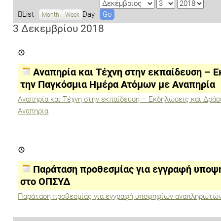
M
D
Y
o
a
e
V
List
Day
Month
Week
n
y
a
i
3 Δεκεμβρίου 2018
t
r
e
Αναπηρία
h
w
και
a
Τέχνη
στην
s
Αναπηρία και Τέχνη στην εκπαίδευση – 
εκπαίδευση
–
την Παγκόσμια Ημέρα Ατόμων με Αναπηρία
Εκδηλώσεις
και
Αναπηρία και Τέχνη στην εκπαίδευση – Εκδηλώσεις και Δρά
Δράσεις
Αναπηρία
με
αφορμή
την
Παγκόσμια
Ημέρα
Παράταση
Ατόμων
προθεσμίας
με
για
Αναπηρία
εγγραφή
Παράταση προθεσμίας για εγγραφή υποψη
υποψηφίων
αναπληρωτών
στο ΟΠΣΥΔ
Ε.Ε.Π.
&
Παράταση προθεσμίας για εγγραφή υποψηφίων αναπληρωτών 
Ε.Β.Π.
στο
ΟΠΣΥΔ