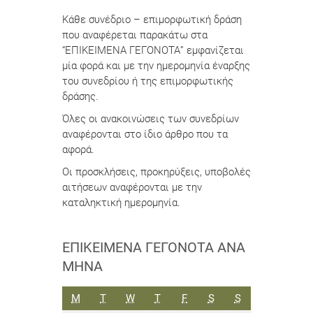
Κάθε συνέδριο – επιμορφωτική δράση
που αναφέρεται παρακάτω στα
“ΕΠΙΚΕΙΜΕΝΑ ΓΕΓΟΝΟΤΑ” εμφανίζεται
μία φορά και με την ημερομηνία έναρξης
του συνεδρίου ή της επιμορφωτικής
δράσης.
Όλες οι ανακοινώσεις των συνεδρίων
αναφέρονται στο ίδιο άρθρο που τα
αφορά.
Οι προσκλήσεις, προκηρύξεις, υποβολές
αιτήσεων αναφέρονται με την
καταληκτική ημερομηνία.
ΕΠΙΚΕΊΜΕΝΑ ΓΕΓΟΝΌΤΑ ΑΝΆ
ΜΉΝΑ
ΔΕΥΤΈΡΑ
ΤΡΊΤΗ
ΤΕΤΆΡΤΗ
ΠΈΜΠΤΗ
ΠΑΡΑΣΚΕΥΉ
ΣΆΒΒΑΤΟ
ΚΥΡΙΑΚΉ
M
T
W
T
F
S
S