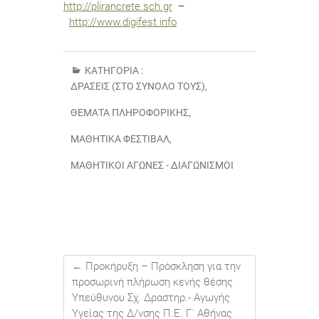
http://plirancrete.sch.gr
–
http://www.digifest.info
ΚΑΤΗΓΟΡΊΑ :
ΔΡΆΣΕΙΣ (ΣΤΟ ΣΎΝΟΛΌ ΤΟΥΣ)
,
ΘΈΜΑΤΑ ΠΛΗΡΟΦΟΡΙΚΉΣ
,
ΜΑΘΗΤΙΚΆ ΦΕΣΤΙΒΆΛ
,
ΜΑΘΗΤΙΚΟΊ ΑΓΏΝΕΣ - ΔΙΑΓΩΝΙΣΜΟΊ
←
Προκήρυξη – Πρόσκληση για την
προσωρινή πλήρωση κενής θέσης
Υπεύθυνου Σχ. Δραστηρ.- Αγωγής
Υγείας της Δ/νσης Π.Ε. Γ΄ Αθήνας