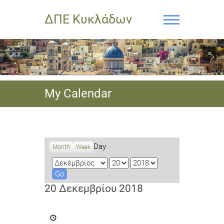
ΔΠΕ Κυκλάδων
My Calendar
Day
Month
Week
M
D
Y
o
a
e
n
y
a
20 Δεκεμβρίου 2018
t
r
h
Καταληκτική
ημερομηνία