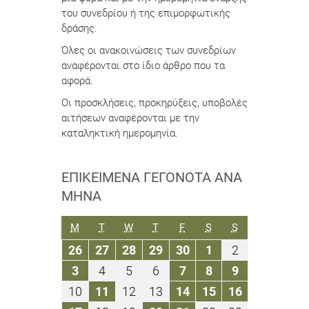
του συνεδρίου ή της επιμορφωτικής
δράσης.
Όλες οι ανακοινώσεις των συνεδρίων
αναφέρονται στο ίδιο άρθρο που τα
αφορά.
Οι προσκλήσεις, προκηρύξεις, υποβολές
αιτήσεων αναφέρονται με την
καταληκτική ημερομηνία.
ΕΠΙΚΕΊΜΕΝΑ ΓΕΓΟΝΌΤΑ ΑΝΆ
ΜΉΝΑ
ΔΕΥΤΈΡΑ
ΤΡΊΤΗ
ΤΕΤΆΡΤΗ
ΠΈΜΠΤΗ
ΠΑΡΑΣΚΕΥΉ
ΣΆΒΒΑΤΟ
ΚΥΡΙΑΚΉ
M
T
W
T
F
S
S
26
27
28
29
30
1
2
26
27
28
29
30
1
2
Νοεμβρίου
Νοεμβρίου
Νοεμβρίου
Νοεμβρίου
Νοεμβρίου
Δεκεμβρίου
Δεκεμβρίου
3
4
5
6
7
8
9
3
4
5
6
7
8
9
2018
2018
2018
2018
2018
2018
2018
Δεκεμβρίου
Δεκεμβρίου
Δεκεμβρίου
Δεκεμβρίου
Δεκεμβρίου
Δεκεμβρίου
Δεκεμβρίου
10
11
12
13
14
15
16
10
11
12
13
14
15
16
2018
2018
2018
2018
2018
2018
2018
Δεκεμβρίου
Δεκεμβρίου
Δεκεμβρίου
Δεκεμβρίου
Δεκεμβρίου
Δεκεμβρίου
Δεκεμβρίο