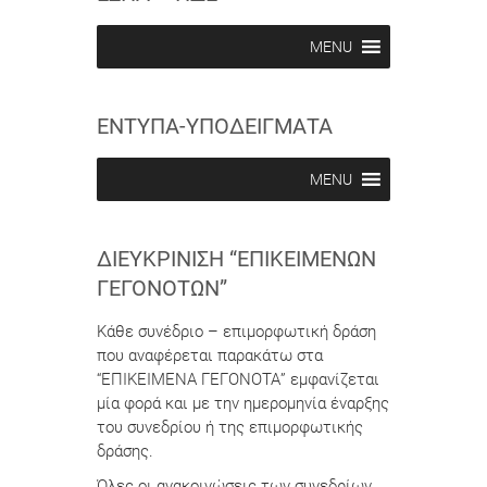
i
i
b
b
MENU
e
e
i
i
n
n
ΕΝΤΥΠΑ-ΥΠΟΔΕΙΓΜΑΤΑ
MENU
ΔΙΕΥΚΡΊΝΙΣΗ “ΕΠΙΚΕΊΜΕΝΩΝ
ΓΕΓΟΝΌΤΩΝ”
Κάθε συνέδριο – επιμορφωτική δράση
που αναφέρεται παρακάτω στα
“ΕΠΙΚΕΙΜΕΝΑ ΓΕΓΟΝΟΤΑ” εμφανίζεται
μία φορά και με την ημερομηνία έναρξης
του συνεδρίου ή της επιμορφωτικής
δράσης.
Όλες οι ανακοινώσεις των συνεδρίων