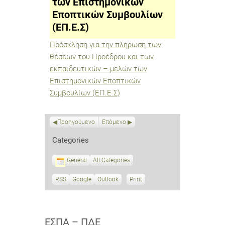
των Επιστημονικών
–
Εποπτικών Συμβουλίων
μελών
των
(ΕΠ.Ε.Σ)
Επιστημονικών
Εποπτικών
Συμβουλίων
Πρόσκληση για την πλήρωση των
(ΕΠ.Ε.Σ)
θέσεων του Προέδρου και των
εκπαιδευτικών – μελών των
Επιστημονικών Εποπτικών
Συμβουλίων (ΕΠ.Ε.Σ)
Προηγούμενο
Επόμενο
Categories
General
All Categories
RSS
S
Google
S
Outlook
Print
V
u
u
i
b
b
e
s
s
w
c
c
ΕΣΠΑ – ΠΔΕ
r
r