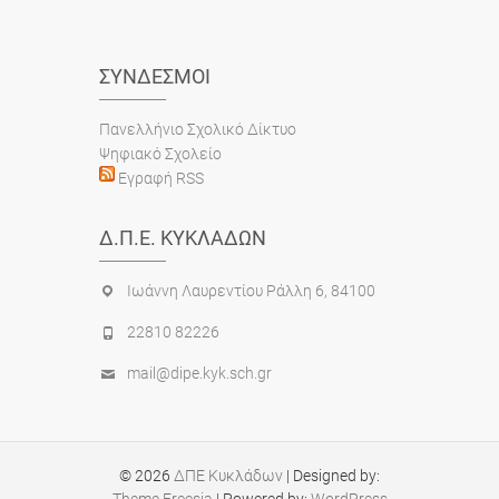
ΣΎΝΔΕΣΜΟΙ
Πανελλήνιο Σχολικό Δίκτυο
Ψηφιακό Σχολείο
Εγραφή RSS
Δ.Π.Ε. ΚΥΚΛΆΔΩΝ
Ιωάννη Λαυρεντίου Ράλλη 6, 84100
22810 82226
mail@dipe.kyk.sch.gr
© 2026
ΔΠΕ Κυκλάδων
| Designed by:
Theme Freesia
| Powered by:
WordPress