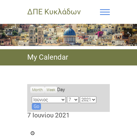
ΔΠΕ Κυκλάδων
My Calendar
Day
Month
Week
M
D
Y
o
a
e
n
y
a
7 Ιουνίου 2021
t
r
h
Προκήρυξη
πλήρωσης