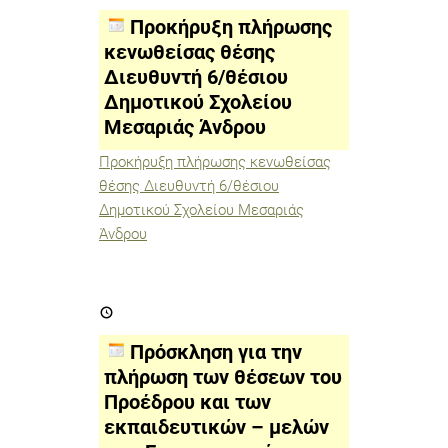
κενωθείσας
θέσης
Προκήρυξη πλήρωσης
Διευθυντή
6/
κενωθείσας θέσης
θέσιου
Διευθυντή 6/θέσιου
Δημοτικού
Σχολείου
Δημοτικού Σχολείου
Μεσαριάς
Άνδρου
Μεσαριάς Άνδρου
Προκήρυξη πλήρωσης κενωθείσας
θέσης Διευθυντή 6/θέσιου
Δημοτικού Σχολείου Μεσαριάς
Άνδρου
Πρόσκληση
για
την
πλήρωση
Πρόσκληση για την
των
θέσεων
πλήρωση των θέσεων του
του
Προέδρου και των
Προέδρου
και
εκπαιδευτικών – μελών
των
εκπαιδευτικών