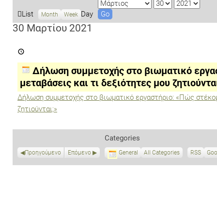
M
D
Y
o
a
e
V
List
Day
Month
Week
n
y
a
i
30 Μαρτίου 2021
t
r
e
Δήλωση
h
w
συμμετοχής
a
στο
βιωματικό
s
Δήλωση συμμετοχής στο βιωματικό εργασ
εργαστήριο:
«Πώς
μεταβάσεις και τι δεξιότητες μου ζητιούντα
στέκομαι
στις
Δήλωση συμμετοχής στο βιωματικό εργαστήριο: «Πώς στέκομα
μεταβάσεις
ζητιούνται;»
και
τι
δεξιότητες
μου
Categories
ζητιούνται;»
Προηγούμενο
Επόμενο
General
All Categories
RSS
S
Goo
u
b
s
c
r
i
b