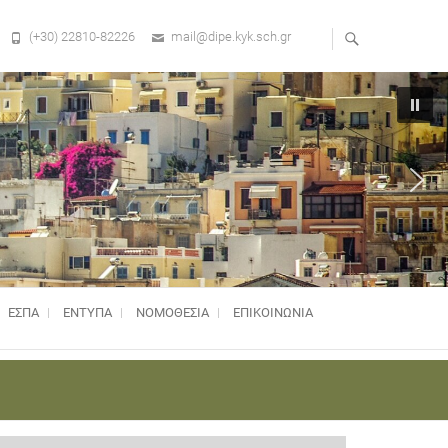
(+30) 22810-82226
mail@dipe.kyk.sch.gr
ΕΣΠΑ
ΕΝΤΥΠΑ
ΝΟΜΟΘΕΣΊΑ
ΕΠΙΚΟΙΝΩΝΙΑ