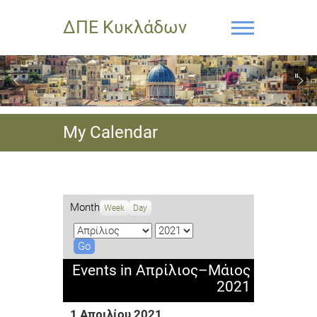
ΔΠΕ Κυκλάδων
My Calendar
Month
Week
Day
M
Y
o
e
n
a
Events in Απρίλιος–Μάιος
t
r
2021
h
1 Απριλίου 2021