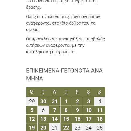
του συνεδρίου ή της επιμορφωτικής
δράσης.
Όλες οι ανακοινώσεις των συνεδρίων
αναφέρονται στο ίδιο άρθρο που τα
αφορά.
Οι προσκλήσεις, προκηρύξεις, υποβολές
αιτήσεων αναφέρονται με την
καταληκτική ημερομηνία.
ΕΠΙΚΕΊΜΕΝΑ ΓΕΓΟΝΌΤΑ ΑΝΆ
ΜΉΝΑ
ΔΕΥΤΈΡΑ
ΤΡΊΤΗ
ΤΕΤΆΡΤΗ
ΠΈΜΠΤΗ
ΠΑΡΑΣΚΕΥΉ
ΣΆΒΒΑΤΟ
ΚΥΡΙΑΚΉ
M
T
W
T
F
S
S
29
30
31
1
2
3
4
29
30
31
1
2
3
4
Μαρτίου
Μαρτίου
Μαρτίου
Απριλίου
Απριλίου
Απριλίου
Απριλίου
5
6
7
8
9
10
11
5
6
7
8
9
10
11
2021
2021
2021
2021
2021
2021
2021
Απριλίου
Απριλίου
Απριλίου
Απριλίου
Απριλίου
Απριλίου
Απριλίου
12
13
14
15
16
17
18
12
13
14
15
16
17
18
2021
2021
2021
2021
2021
2021
2021
Απριλίου
Απριλίου
Απριλίου
Απριλίου
Απριλίου
Απριλίου
Απριλίου
19
20
21
22
23
24
25
19
20
21
22
23
24
25
2021
2021
2021
2021
2021
2021
2021