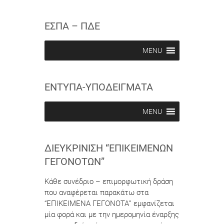
c
c
e
r
r
w
i
i
ΕΣΠΑ – ΠΔΕ
b
b
e
e
i
i
MENU
n
n
ΕΝΤΥΠΑ-ΥΠΟΔΕΙΓΜΑΤΑ
MENU
ΔΙΕΥΚΡΊΝΙΣΗ “ΕΠΙΚΕΊΜΕΝΩΝ
ΓΕΓΟΝΌΤΩΝ”
Κάθε συνέδριο – επιμορφωτική δράση
που αναφέρεται παρακάτω στα
“ΕΠΙΚΕΙΜΕΝΑ ΓΕΓΟΝΟΤΑ” εμφανίζεται
μία φορά και με την ημερομηνία έναρξης