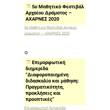
Φεστιβάλ
Αρχαίου
5ο Μαθητικό Φεστιβάλ
Δράματος
–
Αρχαίου Δράματος –
ΑΧΑΡΝΕΣ
ΑΧΑΡΝΕΣ 2020
2020
5ο Μαθητικό Φεστιβάλ Αρχαίου
Δράματος – ΑΧΑΡΝΕΣ 2020
Επιμορφωτική
διημερίδα
“Διαφοροποιημένη
διδασκαλία
Επιμορφωτική
και
μάθηση:
διημερίδα
Πραγματικότητα,
“Διαφοροποιημένη
προκλήσεις
και
διδασκαλία και μάθηση:
προοπτικές”
Πραγματικότητα,
προκλήσεις και
προοπτικές”
Επιμορφωτική διημερίδα