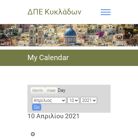
ΔΠΕ Κυκλάδων
My Calendar
Day
Month
Week
M
D
Y
o
a
e
n
y
a
10 Απριλίου 2021
t
r
h
5ο
Μαθητικό