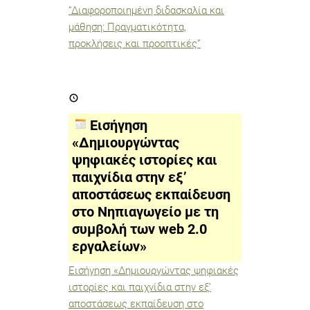
“Διαφοροποιημένη διδασκαλία και
μάθηση: Πραγματικότητα,
προκλήσεις και προοπτικές”
Εισήγηση
«Δημιουργώντας
ψηφιακές
ιστορίες
Εισήγηση
και
παιχνίδια
«Δημιουργώντας
στην
ψηφιακές ιστορίες και
εξ’
αποστάσεως
παιχνίδια στην εξ’
εκπαίδευση
στο
αποστάσεως εκπαίδευση
Νηπιαγωγείο
στο Νηπιαγωγείο με τη
με
τη
συμβολή των web 2.0
συμβολή
των
εργαλείων»
web
2.0
Εισήγηση «Δημιουργώντας ψηφιακές
εργαλείων»
ιστορίες και παιχνίδια στην εξ’
αποστάσεως εκπαίδευση στο