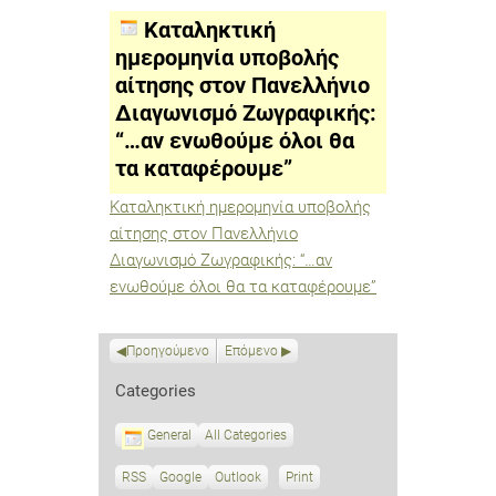
υποβολής
αίτησης
Καταληκτική
στον
Πανελλήνιο
ημερομηνία υποβολής
Διαγωνισμό
αίτησης στον Πανελλήνιο
Ζωγραφικής:
“…
Διαγωνισμό Ζωγραφικής:
αν
ενωθούμε
“…αν ενωθούμε όλοι θα
όλοι
τα καταφέρουμε”
θα
τα
καταφέρουμε”
Καταληκτική ημερομηνία υποβολής
αίτησης στον Πανελλήνιο
Διαγωνισμό Ζωγραφικής: “…αν
ενωθούμε όλοι θα τα καταφέρουμε”
Προηγούμενο
Επόμενο
Categories
General
All Categories
RSS
S
Google
S
Outlook
Print
V