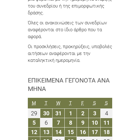
του συνεδρίου ή της επιμορφωτικής
δράσης.
Όλες οι ανακοινώσεις των συνεδρίων
αναφέρονται στο ίδιο άρθρο που τα
αφορά.
Οι προσκλήσεις, προκηρύξεις, υποβολές
αιτήσεων αναφέρονται με την
καταληκτική ημερομηνία.
ΕΠΙΚΕΊΜΕΝΑ ΓΕΓΟΝΌΤΑ ΑΝΆ
ΜΉΝΑ
ΔΕΥΤΈΡΑ
ΤΡΊΤΗ
ΤΕΤΆΡΤΗ
ΠΈΜΠΤΗ
ΠΑΡΑΣΚΕΥΉ
ΣΆΒΒΑΤΟ
ΚΥΡΙΑΚΉ
M
T
W
T
F
S
S
29
30
31
1
2
3
4
29
30
31
1
2
3
4
Μαρτίου
Μαρτίου
Μαρτίου
Απριλίου
Απριλίου
Απριλίου
Απριλίου
5
6
7
8
9
10
11
5
6
7
8
9
10
11
2021
2021
2021
2021
2021
2021
2021
Απριλίου
Απριλίου
Απριλίου
Απριλίου
Απριλίου
Απριλίου
Απριλίου
12
13
14
15
16
17
18
12
13
14
15
16
17
18
2021
2021
2021
2021
2021
2021
2021
Απριλίου
Απριλίου
Απριλίου
Απριλίου
Απριλίου
Απριλίου
Απριλίου