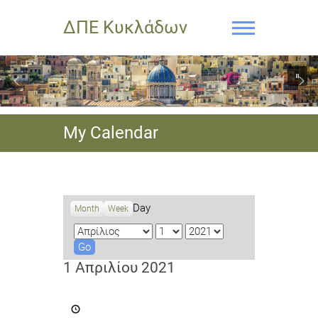
ΔΠΕ Κυκλάδων
My Calendar
Day
Month
Week
M
D
Y
o
a
e
n
y
a
1 Απριλίου 2021
t
r
h
Καταληκτική
ημερομηνία