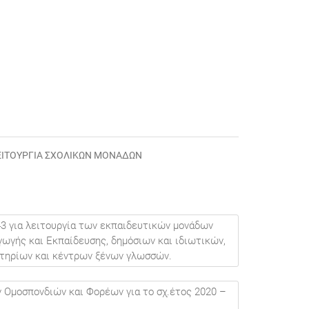
ΕΙΤΟΥΡΓΊΑ ΣΧΟΛΙΚΏΝ ΜΟΝΆΔΩΝ
43 για λειτουργία των εκπαιδευτικών μονάδων
ωγής και Εκπαίδευσης, δημόσιων και ιδιωτικών,
στηρίων και κέντρων ξένων γλωσσών.
ν Ομοσπονδιών και Φορέων για το σχ.έτος 2020 –