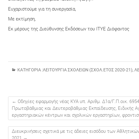
Ευχαριστούμε για τη συνεργασία,
Με εκτίμηση,
Εκ μέρους της Διεύθυνσης Εκδόσεων του ΙΤΥΕ Διόφαντος
ΚΑΤΗΓΟΡΊΑ :
ΛΕΙΤΟΥΡΓΊΑ ΣΧΟΛΕΊΩΝ (ΣΧΟΛ.ΈΤΟΣ 2020-21)
,
Λ
←
Οδηγίες εφαρμογής νέας ΚΥΑ υπ. Αριθμ. Δ1α/Γ.Π.οικ. 695
Πρωτοβάθμιας και Δευτεροβάθμιας Εκπαίδευσης, Ειδικής Αγ
εργαστηριακών κέντρων και σχολικών εργαστηρίων, φροντι
Διευκρινήσεις σχετικά με τις άδειες εισόδου των Αθλητικώ
2021
→