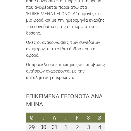
Κάθε συνέδριο – επιμορφωτική δράση
που αναφέρεται παρακάτω στα
“ΕΠΙΚΕΙΜΕΝΑ ΓΕΓΟΝΟΤΑ” εμφανίζεται
μία φορά και με την ημερομηνία έναρξης
του συνεδρίου ή της επιμορφωτικής
δράσης.
Όλες οι ανακοινώσεις των συνεδρίων
αναφέρονται στο ίδιο άρθρο που τα
αφορά.
Οι προσκλήσεις, προκηρύξεις, υποβολές
αιτήσεων αναφέρονται με την
καταληκτική ημερομηνία.
ΕΠΙΚΕΊΜΕΝΑ ΓΕΓΟΝΌΤΑ ΑΝΆ
ΜΉΝΑ
ΔΕΥΤΈΡΑ
ΤΡΊΤΗ
ΤΕΤΆΡΤΗ
ΠΈΜΠΤΗ
ΠΑΡΑΣΚΕΥΉ
ΣΆΒΒΑΤΟ
ΚΥΡΙΑΚΉ
M
T
W
T
F
S
S
29
30
31
1
2
3
4
29
30
31
1
2
3
4