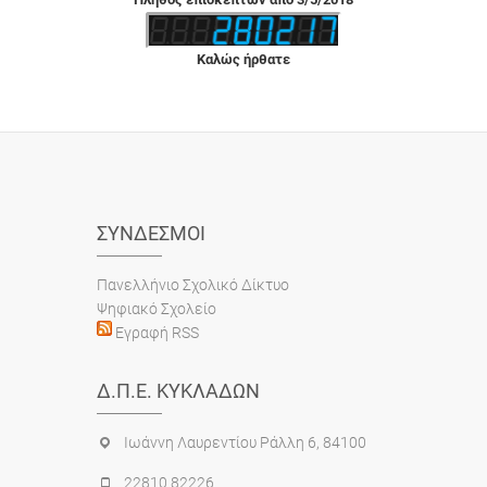
Καλώς ήρθατε
ΣΎΝΔΕΣΜΟΙ
Πανελλήνιο Σχολικό Δίκτυο
Ψηφιακό Σχολείο
Εγραφή RSS
Δ.Π.Ε. ΚΥΚΛΆΔΩΝ
Ιωάννη Λαυρεντίου Ράλλη 6, 84100
22810 82226