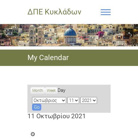
ΔΠΕ Κυκλάδων
My Calendar
Day
Month
Week
M
D
Y
o
a
e
n
y
a
11 Οκτωβρίου 2021
t
r
h
Προθεσμία
υποβολής