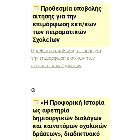
αίτησης
για
Προθεσμία υποβολής
την
επιμόρφωση
αίτησης για την
εκπ/
επιμόρφωση εκπ/κων
κων
των
των πειραματικών
πειραματικών
Σχολείων
Σχολείων
Προθεσμία υποβολής αίτησης για
την επιμόρφωση εκπ/κων των
πειραματικών Σχολείων
«Η
Προφορική
Ιστορία
ως
«Η Προφορική Ιστορία
αφετηρία
δημιουργικών
ως αφετηρία
διαλόγων
δημιουργικών διαλόγων
και
καινοτόμων
και καινοτόμων σχολικών
σχολικών
δράσεων»,
δράσεων», διαδικτυακό
διαδικτυακό