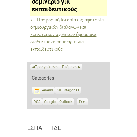
σεμινάριο για
σεμινάριο
για
εκπαιδευτικούς
εκπαιδευτικούς
«Η Προφορική Ιστορία ως αφετηρία
δημιουργικών διαλόγων και
καινοτόμων σχολικών δράσεων»,
διαδικτυακό σεμινάριο για
εκπαιδευτικούς
Προηγούμενο
Επόμενο
Categories
General
All Categories
RSS
S
Google
S
Outlook
Print
V
u
u
i
b
b
e
s
s
w
c
c
ΕΣΠΑ – ΠΔΕ
r
r
i
i