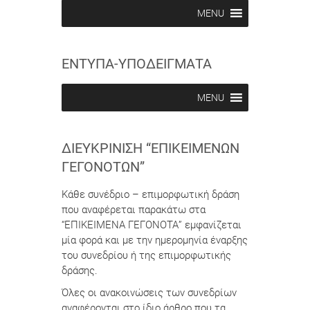
b
b
MENU
e
e
i
i
n
n
ΕΝΤΥΠΑ-ΥΠΟΔΕΙΓΜΑΤΑ
MENU
ΔΙΕΥΚΡΊΝΙΣΗ “ΕΠΙΚΕΊΜΕΝΩΝ
ΓΕΓΟΝΌΤΩΝ”
Κάθε συνέδριο – επιμορφωτική δράση
που αναφέρεται παρακάτω στα
“ΕΠΙΚΕΙΜΕΝΑ ΓΕΓΟΝΟΤΑ” εμφανίζεται
μία φορά και με την ημερομηνία έναρξης
του συνεδρίου ή της επιμορφωτικής
δράσης.
Όλες οι ανακοινώσεις των συνεδρίων
αναφέρονται στο ίδιο άρθρο που τα