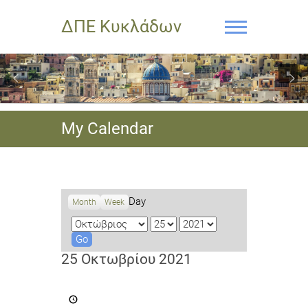
ΔΠΕ Κυκλάδων
My Calendar
Day
Month
Week
M
D
Y
o
a
e
n
y
a
25 Οκτωβρίου 2021
t
r
h
1η
Επιμορφωτική