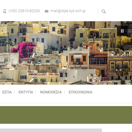
(+30) 22810-82226
mail@dipe.kyk.sch.gr
ΕΣΠΑ
ΕΝΤΥΠΑ
ΝΟΜΟΘΕΣΊΑ
ΕΠΙΚΟΙΝΩΝΙΑ