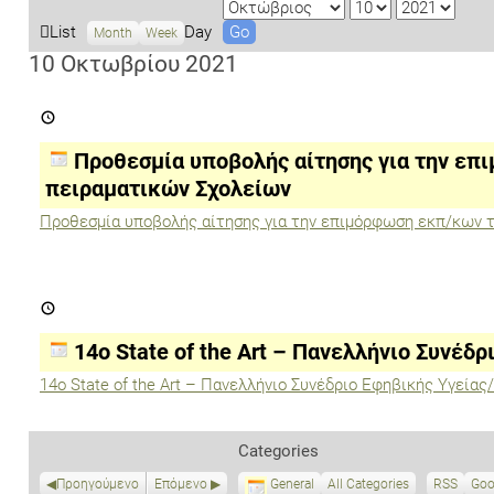
M
D
Y
o
a
e
V
List
Day
Month
Week
n
y
a
i
10 Οκτωβρίου 2021
t
r
e
Προθεσμία
h
w
υποβολής
a
αίτησης
για
s
Προθεσμία υποβολής αίτησης για την ε
την
επιμόρφωση
πειραματικών Σχολείων
εκπ/
κων
Προθεσμία υποβολής αίτησης για την επιμόρφωση εκπ/κων 
των
πειραματικών
Σχολείων
14ο
State
of
the
14ο State of the Art – Πανελλήνιο Συνέδρ
Art
–
14ο State of the Art – Πανελλήνιο Συνέδριο Εφηβικής Υγείας
Πανελλήνιο
Συνέδριο
Εφηβικής
Υγείας/
Categories
Ιατρικής
Προηγούμενο
Επόμενο
General
All Categories
RSS
S
Goo