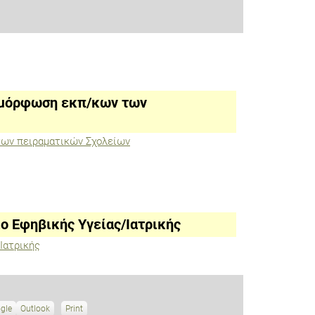
πιμόρφωση εκπ/κων των
των πειραματικών Σχολείων
ιο Εφηβικής Υγείας/Ιατρικής
/Ιατρικής
gle
S
Outlook
Print
V