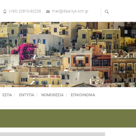
(+30) 22810-82226
mail@dipe.kyk.sch.gr
ΕΣΠΑ
ΕΝΤΥΠΑ
ΝΟΜΟΘΕΣΊΑ
ΕΠΙΚΟΙΝΩΝΙΑ