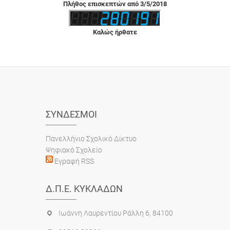
Πλήθος επισκεπτών από 3/5/2018
Καλώς ήρθατε
ΣΎΝΔΕΣΜΟΙ
Πανελλήνιο Σχολικό Δίκτυο
Ψηφιακό Σχολείο
Εγραφή RSS
Δ.Π.Ε. ΚΥΚΛΆΔΩΝ
Ιωάννη Λαυρεντίου Ράλλη 6, 84100