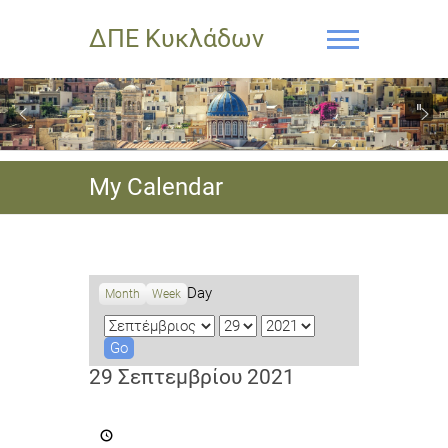
ΔΠΕ Κυκλάδων
My Calendar
Day
Month
Week
M
D
Y
o
a
e
n
y
a
29 Σεπτεμβρίου 2021
t
r
h
ΚΑΛΕΣΜΑ
ΓΙΑ