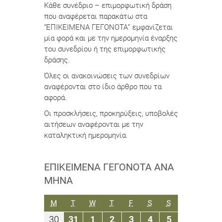
Κάθε συνέδριο – επιμορφωτική δράση
που αναφέρεται παρακάτω στα
“ΕΠΙΚΕΙΜΕΝΑ ΓΕΓΟΝΟΤΑ” εμφανίζεται
μία φορά και με την ημερομηνία έναρξης
του συνεδρίου ή της επιμορφωτικής
δράσης.
Όλες οι ανακοινώσεις των συνεδρίων
αναφέρονται στο ίδιο άρθρο που τα
αφορά.
Οι προσκλήσεις, προκηρύξεις, υποβολές
αιτήσεων αναφέρονται με την
καταληκτική ημερομηνία.
ΕΠΙΚΕΊΜΕΝΑ ΓΕΓΟΝΌΤΑ ΑΝΆ
ΜΉΝΑ
ΔΕΥΤΈΡΑ
ΤΡΊΤΗ
ΤΕΤΆΡΤΗ
ΠΈΜΠΤΗ
ΠΑΡΑΣΚΕΥΉ
ΣΆΒΒΑΤΟ
ΚΥΡΙΑΚΉ
M
T
W
T
F
S
S
30
31
1
2
3
4
5
30
31
1
2
3
4
5