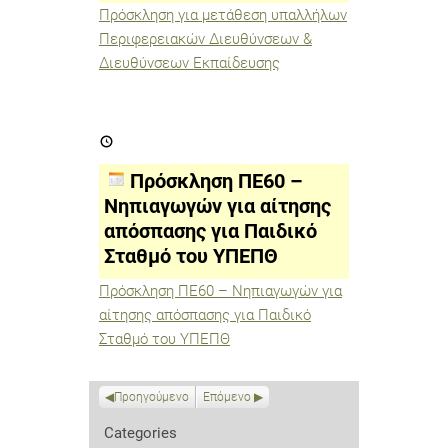
Πρόσκληση για μετάθεση υπαλλήλων
Περιφερειακών Διευθύνσεων &
Διευθύνσεων Εκπαίδευσης
Πρόσκληση
ΠΕ60
–
Νηπιαγωγών
Πρόσκληση ΠΕ60 –
για
αίτησης
Νηπιαγωγών για αίτησης
απόσπασης
απόσπασης για Παιδικό
για
Παιδικό
Σταθμό του ΥΠΕΠΘ
Σταθμό
του
ΥΠΕΠΘ
Πρόσκληση ΠΕ60 – Νηπιαγωγών για
αίτησης απόσπασης για Παιδικό
Σταθμό του ΥΠΕΠΘ
Προηγούμενο
Επόμενο
Categories