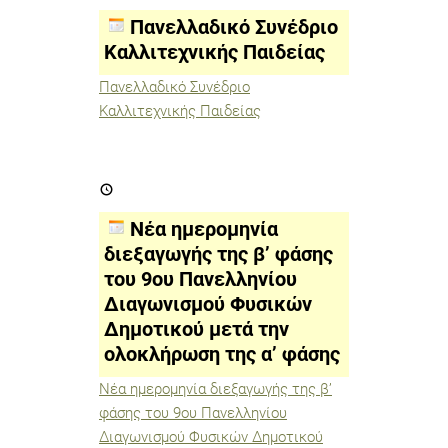
Καλλιτεχνικής
Παιδείας
Πανελλαδικό Συνέδριο
Καλλιτεχνικής Παιδείας
Πανελλαδικό Συνέδριο
Καλλιτεχνικής Παιδείας
Νέα
ημερομηνία
διεξαγωγής
της
Νέα ημερομηνία
β’
φάσης
διεξαγωγής της β’ φάσης
του
του 9ου Πανελληνίου
9ου
Πανελληνίου
Διαγωνισμού Φυσικών
Διαγωνισμού
Φυσικών
Δημοτικού μετά την
Δημοτικού
ολοκλήρωση της α’ φάσης
μετά
την
ολοκλήρωση
Νέα ημερομηνία διεξαγωγής της β’
της
φάσης του 9ου Πανελληνίου
α’
φάσης
Διαγωνισμού Φυσικών Δημοτικού