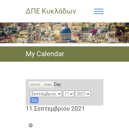
ΔΠΕ Κυκλάδων
My Calendar
Day
Month
Week
M
D
Y
o
a
e
n
y
a
11 Σεπτεμβρίου 2021
t
r
h
Πανελλαδικό
Συνέδριο