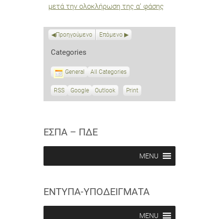
μετά την ολοκλήρωση της α’ φάσης
Προηγούμενο
Επόμενο
Categories
General
All Categories
RSS
S
Google
S
Outlook
Print
V
u
u
i
b
b
e
s
s
w
c
c
ΕΣΠΑ – ΠΔΕ
r
r
i
i
b
b
MENU
e
e
i
i
n
n
ΕΝΤΥΠΑ-ΥΠΟΔΕΙΓΜΑΤΑ
MENU