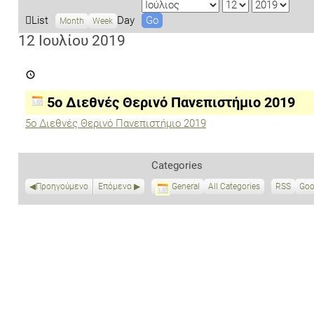
M
D
Y
o
a
e
V
List
Day
Month
Week
n
y
a
i
12 Ιουλίου 2019
t
r
e
5ο
h
w
Διεθνές
a
Θερινό
Πανεπιστήμιο
s
5ο Διεθνές Θερινό Πανεπιστήμιο 2019
2019
5ο Διεθνές Θερινό Πανεπιστήμιο 2019
Categories
Προηγούμενο
Επόμενο
General
All Categories
RSS
S
Goo
u
b
s
c
r
i
b
e
i
n