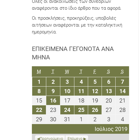
Όλες οι ανακοινώσεις των συνεδρίων
αναφέρονται στο ίδιο άρθρο που τα αφορά.
Οι προσκλήσεις, προκηρύξεις, υποβολές
αιτήσεων αναφέρονται με την καταληκτική
ημερομηνία.
ΕΠΙΚΕΊΜΕΝΑ ΓΕΓΟΝΌΤΑ ΑΝΆ
ΜΉΝΑ
ΔΕΥΤΈΡΑ
ΤΡΊΤΗ
ΤΕΤΆΡΤΗ
ΠΈΜΠΤΗ
ΠΑΡΑΣΚΕΥΉ
ΣΆΒΒΑΤΟ
ΚΥΡΙΑΚ
M
T
W
T
F
S
S
1
2
3
4
5
6
7
1
2
3
4
5
6
7
Ιουλίου
Ιουλίου
Ιουλίου
Ιουλίου
Ιουλίου
Ιουλίου
Ιουλίο
8
9
10
11
12
13
14
8
9
10
11
12
13
14
2019
2019
2019
2019
2019
2019
2019
Ιουλίου
Ιουλίου
Ιουλίου
Ιουλίου
Ιουλίου
Ιουλίου
Ιουλί
15
16
17
18
19
20
21
15
16
17
18
19
20
21
2019
2019
2019
2019
2019
2019
2019
Ιουλίου
Ιουλίου
Ιουλίου
Ιουλίου
Ιουλίου
Ιουλίου
Ιουλί
22
23
24
25
26
27
28
22
23
24
25
26
27
28
2019
2019
2019
2019
2019
2019
2019
Ιουλίου
Ιουλίου
Ιουλίου
Ιουλίου
Ιουλίου
Ιουλίου
Ιουλί
29
30
31
1
2
3
4
29
30
31
1
2
3
4
2019
2019
2019
2019
2019
2019
2019
Ιουλίου
Ιουλίου
Ιουλίου
Αυγούστου
Αυγούστου
Αυγούστου
Αυγού
Ιούλιος 2019
2019
2019
2019
2019
2019
2019
2019
Προηγούμενο
Επόμενο