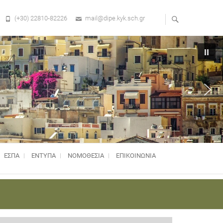
(+30) 22810-82226
mail@dipe.kyk.sch.gr
ΕΣΠΑ
ΕΝΤΥΠΑ
ΝΟΜΟΘΕΣΊΑ
ΕΠΙΚΟΙΝΩΝΙΑ