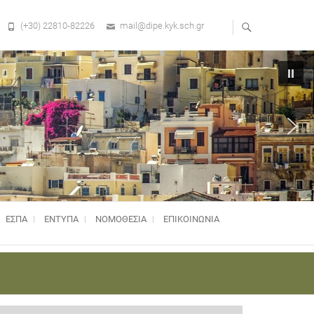
(+30) 22810-82226
mail@dipe.kyk.sch.gr
ΕΣΠΑ
ΕΝΤΥΠΑ
ΝΟΜΟΘΕΣΊΑ
ΕΠΙΚΟΙΝΩΝΙΑ