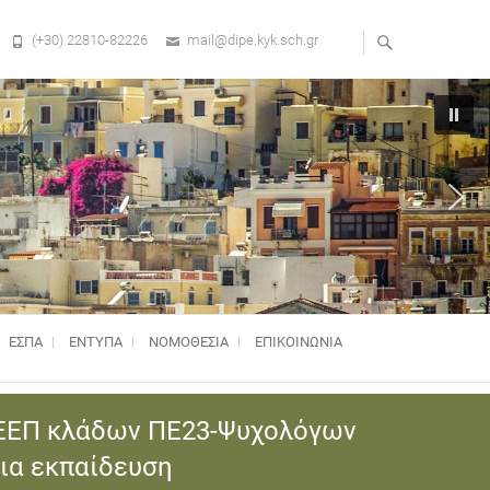
(+30) 22810-82226
mail@dipe.kyk.sch.gr
ΕΣΠΑ
ΕΝΤΥΠΑ
ΝΟΜΟΘΕΣΊΑ
ΕΠΙΚΟΙΝΩΝΙΑ
 ΕΕΠ κλάδων ΠΕ23-Ψυχολόγων
ια εκπαίδευση