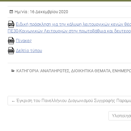
Ημ/νία :
16 Δεκεμβρίου 2020
Ειδική πρόσκληση για την κάλυψη λειτουργικών κενών θ
ΠΕ30-Κοινωνικών Λειτουργών στην πρωτοβάθμια και δευτεροβ
Πίνακες
Δελτίο τύπου
ΚΑΤΗΓΟΡΊΑ :
ΑΝΑΠΛΗΡΩΤΈΣ
,
ΔΙΟΙΚΗΤΙΚΆ ΘΈΜΑΤΑ
,
ΕΝΗΜΈΡ
←
Έγκριση του Πανελλήνιου Διαγωνισμού Συγγραφής Παραμυ
Υλοποίησ