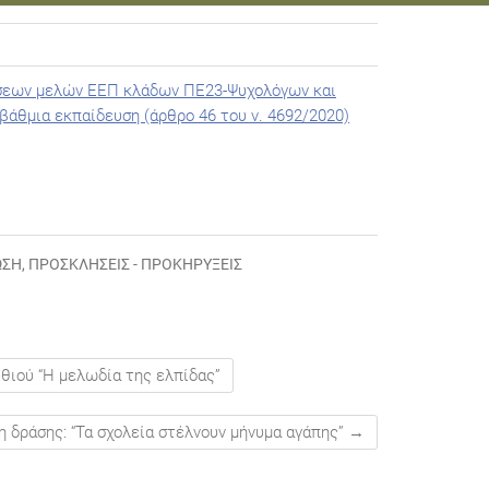
έσεων μελών ΕΕΠ κλάδων ΠΕ23-Ψυχολόγων και
άθμια εκπαίδευση (άρθρο 46 του ν. 4692/2020)
ΩΣΗ
,
ΠΡΟΣΚΛΉΣΕΙΣ - ΠΡΟΚΗΡΎΞΕΙΣ
θιού “Η μελωδία της ελπίδας”
η δράσης: “Τα σχολεία στέλνουν μήνυμα αγάπης”
→