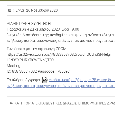
Ημ/νία :
26 Νοεμβρίου 2020
ΔΙΑΔΙΚΤΥΑΚΗ ΣΥΖΗΤΗΣΗ
Παρασκευή 4 Δεκεμβρίου 2020, ώρα 19.00
“Ψυχικές διαστάσεις της πανδημίας και ψυχική ανθεκτικότητα:
ενήλικες, παιδιά, οικογένειες απέναντι σε μια νέα πραγματικό
Συνδέεστε με την εφαρμογή ΖΟΟΜ
https://us02web.zoom.us/j/85838687082?pwd=QUdnS3N4elgr
L1d3SXRHRXB0WENhQT09
Meeting
ID: 858 3868 7082 Passcode : 785693
Το πλήρες έγγραφο:
Διαδικτυακή συζήτηση – “Ψυχικές δια
ενήλικες, παιδιά, οικογένειες απέναντι σε μια νέα πραγματικό
ΚΑΤΗΓΟΡΊΑ :
ΕΚΠΑΙΔΕΥΤΙΚΈΣ ΔΡΆΣΕΙΣ
,
ΕΠΙΜΟΡΦΩΤΙΚΈΣ ΔΡΆ