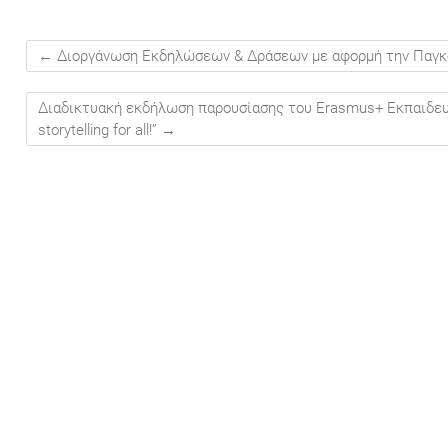
←
Διοργάνωση Εκδηλώσεων & Δράσεων με αφορμή την Παγκ
Διαδικτυακή εκδήλωση παρουσίασης του Erasmus+ Εκπαιδευτ
storytelling for all!”
→
Ή
στου
στου
ύστου
ύστου
ύστου