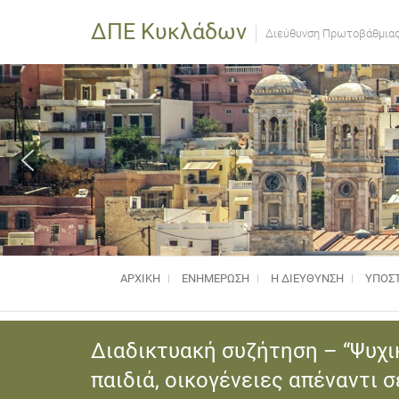
ΔΠΕ Κυκλάδων
Διεύθυνση Πρωτοβάθμιας
ΑΡΧΙΚΗ
ΕΝΗΜΈΡΩΣΗ
Η ΔΙΕΥΘΥΝΣΗ
ΥΠΟΣΤ
Διαδικτυακή συζήτηση – “Ψυχικ
παιδιά, οικογένειες απέναντι 