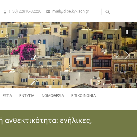
(+30) 22810-82226
mail@dipe.kyk.sch.gr
ΕΣΠΑ
ΕΝΤΥΠΑ
ΝΟΜΟΘΕΣΊΑ
ΕΠΙΚΟΙΝΩΝΙΑ
ή ανθεκτικότητα: ενήλικες,