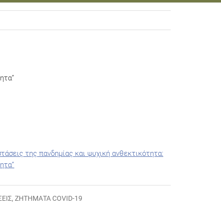
τητα”
στάσεις της πανδημίας και ψυχική ανθεκτικότητα:
τητα”
ΣΕΙΣ
,
ΖΗΤΉΜΑΤΑ COVID-19