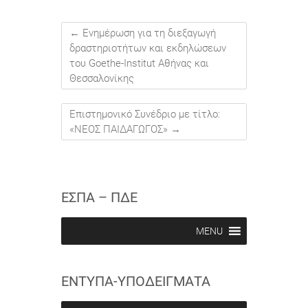
←
Ενημέρωση για τη διεξαγωγή
δραστηριοτήτων και εκδηλώσεων
του Goethe-Institut Αθήνας και
Θεσσαλονίκης
Επιστημονικό Συνέδριο με τίτλο:
«ΝΕΟΣ ΠΑΙΔΑΓΩΓΟΣ»
→
ΕΣΠΑ – ΠΔΕ
MENU
ΕΝΤΥΠΑ-ΥΠΟΔΕΙΓΜΑΤΑ