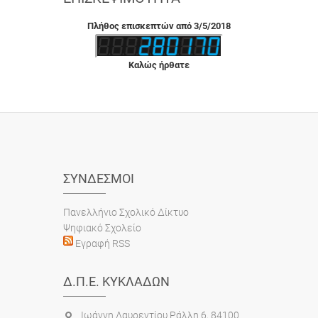
Πλήθος επισκεπτών από 3/5/2018
Καλώς ήρθατε
ΣΎΝΔΕΣΜΟΙ
Πανελλήνιο Σχολικό Δίκτυο
Ψηφιακό Σχολείο
Εγραφή RSS
Δ.Π.Ε. ΚΥΚΛΆΔΩΝ
Ιωάννη Λαυρεντίου Ράλλη 6, 84100