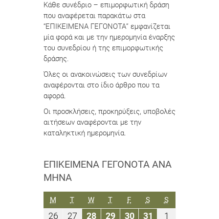
Κάθε συνέδριο – επιμορφωτική δράση
που αναφέρεται παρακάτω στα
“ΕΠΙΚΕΙΜΕΝΑ ΓΕΓΟΝΟΤΑ” εμφανίζεται
μία φορά και με την ημερομηνία έναρξης
του συνεδρίου ή της επιμορφωτικής
δράσης.
Όλες οι ανακοινώσεις των συνεδρίων
αναφέρονται στο ίδιο άρθρο που τα
αφορά.
Οι προσκλήσεις, προκηρύξεις, υποβολές
αιτήσεων αναφέρονται με την
καταληκτική ημερομηνία.
ΕΠΙΚΕΊΜΕΝΑ ΓΕΓΟΝΌΤΑ ΑΝΆ
ΜΉΝΑ
ΔΕΥΤΈΡΑ
ΤΡΊΤΗ
ΤΕΤΆΡΤΗ
ΠΈΜΠΤΗ
ΠΑΡΑΣΚΕΥΉ
ΣΆΒΒΑΤΟ
ΚΥΡΙΑΚΉ
M
T
W
T
F
S
S
26
27
28
29
30
31
1
26
27
28
29
30
31
1