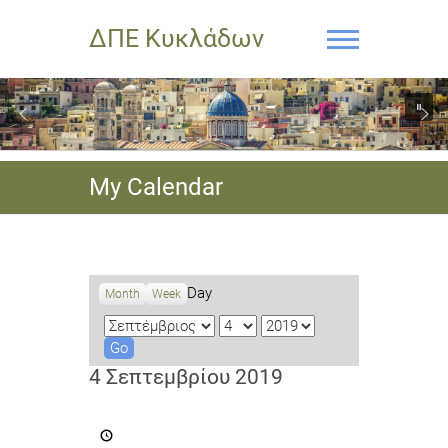
ΔΠΕ Κυκλάδων
My Calendar
Day
Month
Week
M
D
Y
o
a
e
n
y
a
4 Σεπτεμβρίου 2019
t
r
h
Πανελλαδικό
Συνέδριο