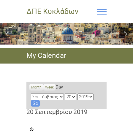
ΔΠΕ Κυκλάδων
My Calendar
Day
Month
Week
M
D
Y
o
a
e
n
y
a
20 Σεπτεμβρίου 2019
t
r
h
Διεθνής
Νεανική