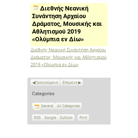
Συνάντηση
Αρχαίου
Διεθνής Νεανική
Δράματος,
Μουσικής
Συνάντηση Αρχαίου
και
Δράματος, Μουσικής και
Αθλητισμού
2019
Αθλητισμού 2019
«Ολύμπια
εν
«Ολύμπια εν Δίω»
Δίω»
Διεθνής Νεανική Συνάντηση Αρχαίου
Δράματος, Μουσικής και Αθλητισμού
2019 «Ολύμπια εν Δίω»
Προηγούμενο
Επόμενο
Categories
General
All Categories
RSS
S
Google
S
Outlook
Print
V
u
u
i
b
b
e
s
s
w