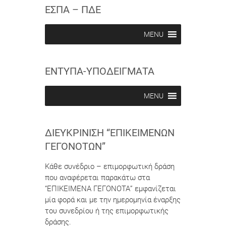
c
c
ΕΣΠΑ – ΠΔΕ
r
r
i
i
b
b
MENU
e
e
i
i
n
n
ΕΝΤΥΠΑ-ΥΠΟΔΕΙΓΜΑΤΑ
MENU
ΔΙΕΥΚΡΊΝΙΣΗ “ΕΠΙΚΕΊΜΕΝΩΝ
ΓΕΓΟΝΌΤΩΝ”
Κάθε συνέδριο – επιμορφωτική δράση
που αναφέρεται παρακάτω στα
“ΕΠΙΚΕΙΜΕΝΑ ΓΕΓΟΝΟΤΑ” εμφανίζεται
μία φορά και με την ημερομηνία έναρξης
του συνεδρίου ή της επιμορφωτικής
δράσης.