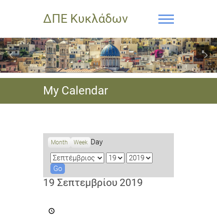
ΔΠΕ Κυκλάδων
My Calendar
Day
Month
Week
M
D
Y
o
a
e
n
y
a
19 Σεπτεμβρίου 2019
t
r
h
Διεθνής
Νεανική