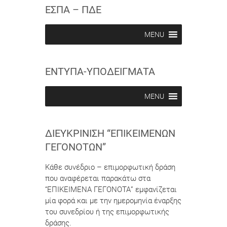
c
c
ΕΣΠΑ – ΠΔΕ
r
r
i
i
b
b
MENU
e
e
i
i
n
n
ΕΝΤΥΠΑ-ΥΠΟΔΕΙΓΜΑΤΑ
MENU
ΔΙΕΥΚΡΊΝΙΣΗ “ΕΠΙΚΕΊΜΕΝΩΝ
ΓΕΓΟΝΌΤΩΝ”
Κάθε συνέδριο – επιμορφωτική δράση
που αναφέρεται παρακάτω στα
“ΕΠΙΚΕΙΜΕΝΑ ΓΕΓΟΝΟΤΑ” εμφανίζεται
μία φορά και με την ημερομηνία έναρξης
του συνεδρίου ή της επιμορφωτικής
δράσης.