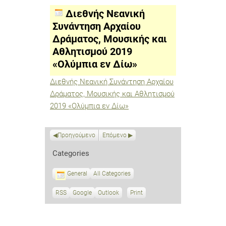
Συνάντηση
Αρχαίου
Διεθνής Νεανική
Δράματος,
Μουσικής
Συνάντηση Αρχαίου
και
Δράματος, Μουσικής και
Αθλητισμού
2019
Αθλητισμού 2019
«Ολύμπια
εν
«Ολύμπια εν Δίω»
Δίω»
Διεθνής Νεανική Συνάντηση Αρχαίου
Δράματος, Μουσικής και Αθλητισμού
2019 «Ολύμπια εν Δίω»
Προηγούμενο
Επόμενο
Categories
General
All Categories
RSS
S
Google
S
Outlook
Print
V
u
u
i
b
b
e
s
s
w