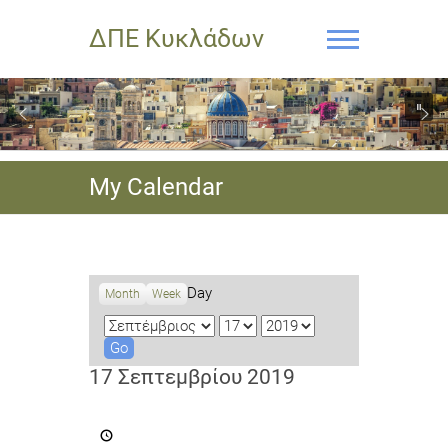
ΔΠΕ Κυκλάδων
My Calendar
Day
Month
Week
M
D
Y
o
a
e
n
y
a
17 Σεπτεμβρίου 2019
t
r
h
Διεθνής
Νεανική