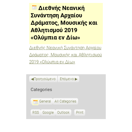
Συνάντηση
Αρχαίου
Διεθνής Νεανική
Δράματος,
Μουσικής
Συνάντηση Αρχαίου
και
Δράματος, Μουσικής και
Αθλητισμού
2019
Αθλητισμού 2019
«Ολύμπια
εν
«Ολύμπια εν Δίω»
Δίω»
Διεθνής Νεανική Συνάντηση Αρχαίου
Δράματος, Μουσικής και Αθλητισμού
2019 «Ολύμπια εν Δίω»
Προηγούμενο
Επόμενο
Categories
General
All Categories
RSS
S
Google
S
Outlook
Print
V
u
u
i
b
b
e
s
s
w