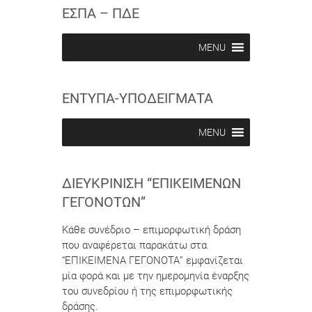
c
c
ΕΣΠΑ – ΠΔΕ
r
r
i
i
b
b
MENU
e
e
i
i
n
n
ΕΝΤΥΠΑ-ΥΠΟΔΕΙΓΜΑΤΑ
MENU
ΔΙΕΥΚΡΊΝΙΣΗ “ΕΠΙΚΕΊΜΕΝΩΝ
ΓΕΓΟΝΌΤΩΝ”
Κάθε συνέδριο – επιμορφωτική δράση
που αναφέρεται παρακάτω στα
“ΕΠΙΚΕΙΜΕΝΑ ΓΕΓΟΝΟΤΑ” εμφανίζεται
μία φορά και με την ημερομηνία έναρξης
του συνεδρίου ή της επιμορφωτικής
δράσης.