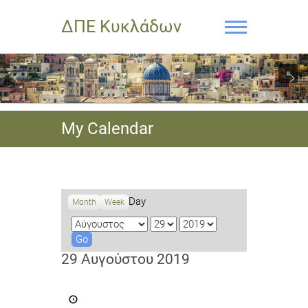
ΔΠΕ Κυκλάδων
My Calendar
Day
Month
Week
M
D
Y
o
a
e
n
y
a
29 Αυγούστου 2019
t
r
h
Διεξαγωγή
δραστηριοτήτων