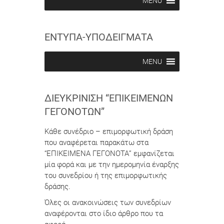
MENU
e
e
i
i
n
n
ΕΝΤΥΠΑ-ΥΠΟΔΕΙΓΜΑΤΑ
MENU
ΔΙΕΥΚΡΊΝΙΣΗ “ΕΠΙΚΕΊΜΕΝΩΝ
ΓΕΓΟΝΌΤΩΝ”
Κάθε συνέδριο – επιμορφωτική δράση
που αναφέρεται παρακάτω στα
“ΕΠΙΚΕΙΜΕΝΑ ΓΕΓΟΝΟΤΑ” εμφανίζεται
μία φορά και με την ημερομηνία έναρξης
του συνεδρίου ή της επιμορφωτικής
δράσης.
Όλες οι ανακοινώσεις των συνεδρίων
αναφέρονται στο ίδιο άρθρο που τα