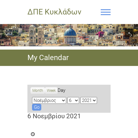
ΔΠΕ Κυκλάδων
My Calendar
Day
Month
Week
M
D
Y
o
a
e
n
y
a
6 Νοεμβρίου 2021
t
r
h
Εγγραφές
στο